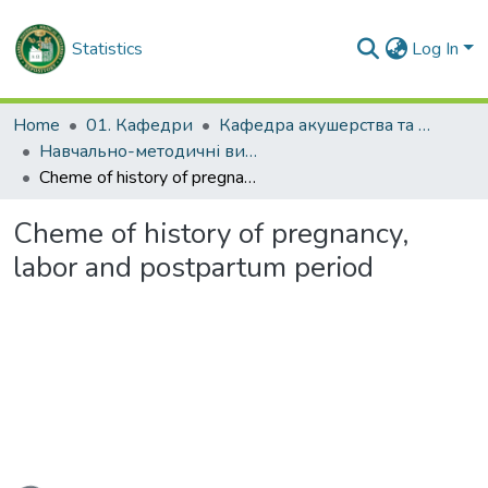
Statistics
Log In
Home
01. Кафедри
Кафедра акушерства та гінекології № 2
Навчально-методичні видання. Кафедра акушерства та гінекології № 2
Cheme of history of pregnancy, labor and postpartum period
Cheme of history of pregnancy,
labor and postpartum period