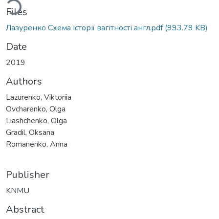
ding...
Files
Лазуренко Схема історії вагітності англ.pdf
(993.79 KB)
Date
2019
Authors
Lazurenko, Viktoriia
Ovcharenko, Olga
Liashchenko, Olga
Gradil, Oksana
Romanenko, Anna
Publisher
KNMU
Abstract