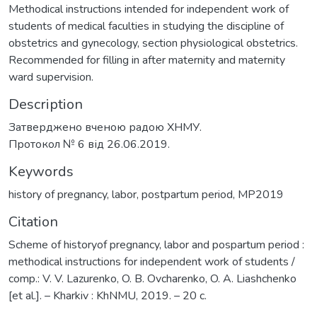
Methodical instructions intended for independent work of
students of medical faculties in studying the discipline of
obstetrics and gynecology, section physiological obstetrics.
Recommended for filling in after maternity and maternity
ward supervision.
Description
Затверджено вченою радою ХНМУ.
Протокол № 6 від 26.06.2019.
Keywords
history of pregnancy
,
labor
,
postpartum period
,
МР2019
Citation
Scheme of historyof pregnancy, labor and pospartum period :
methodical instructions for independent work of students /
comp.: V. V. Lazurenko, O. B. Ovcharenko, O. A. Liashchenko
[et al.]. – Kharkiv : KhNMU, 2019. – 20 c.