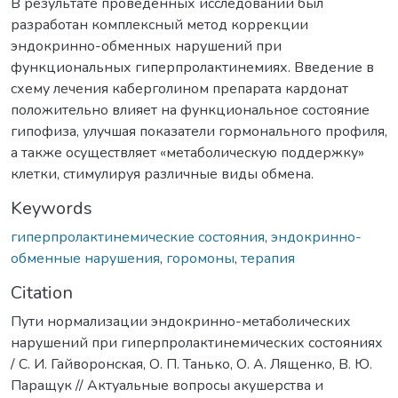
В результате проведенных исследований был
разработан комплексный метод коррекции
эндокринно-обменных нарушений при
функциональных гиперпролактинемиях. Введение в
схему лечения каберголином препарата кардонат
положительно влияет на функциональное состояние
гипофиза, улучшая показатели гормонального профиля,
а также осуществляет «метаболическую поддержку»
клетки, стимулируя различные виды обмена.
Keywords
гиперпролактинемические состояния
,
эндокринно-
обменные нарушения
,
горомоны
,
терапия
Citation
Пути нормализации эндокринно-метаболических
нарушений при гиперпролактинемических состояниях
/ С. И. Гайворонская, О. П. Танько, О. А. Лященко, В. Ю.
Паращук // Актуальные вопросы акушерства и