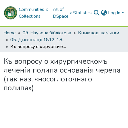
Communities &
All of
Statistics
Log In
Collections
DSpace
Home
09. Наукова бібліотека
Книжкові пам'ятки
05. Дисертації 1812-1926 рр.
Къ вопросу о хирургическомъ леченіи полипа основанія черепа (так наз. «носоглоточнаго полипа»)
Къ вопросу о хирургическомъ
леченіи полипа основанія черепа
(так наз. «носоглоточнаго
полипа»)