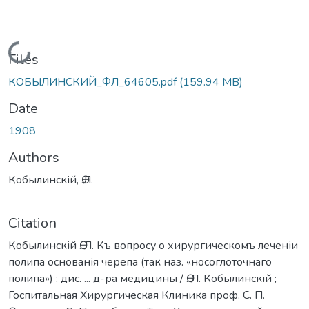
Loading...
Files
КОБЫЛИНСКИЙ_ФЛ_64605.pdf
(159.94 MB)
Date
1908
Authors
Кобылинскій, Ѳ.Л.
Citation
Кобылинскій Ѳ. Л. Къ вопросу о хирургическомъ леченіи
полипа основанія черепа (так наз. «носоглоточнаго
полипа») : дис. ... д-ра медицины / Ѳ. Л. Кобылинскій ;
Госпитальная Хирургическая Клиника проф. С. П.