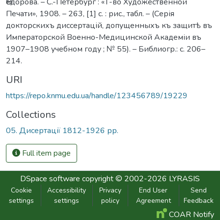
Ѳедорова. – С.-Петербург : «Т-во Художественной
Печати», 1908. – 263, [1] с. : рис., табл. – (Серія
докторскихъ диссертацій, допущенныхъ къ защитѣ въ
Императорской Военно-Медицинской Академіи въ
1907–1908 учебном году ; № 55). – Библиогр.: с. 206–
214.
URI
https://repo.knmu.edu.ua/handle/123456789/19229
Collections
05. Дисертації 1812-1926 рр.
Full item page
DSpace software
copyright © 2002-2026
LYRASIS
Cookie
Accessibility
Privacy
End User
Send
settings
settings
policy
Agreement
Feedback
COAR Notify