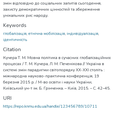
змін відповідно до соціальних запитів сьогодення,
захисту демократичних цінностей та збереження
унікальних рис народу.
Keywords
глобалізація
,
етнічна мобілізація
,
індивідуалізація
,
ідентичність
Citation
Кучера Т. М. Мовна політика в сучасних глобалізаційних
процесах / Т. М. Кучера, Л. М. Печенікова // Україна в
системі змін парадигми світопорядку ХХ-ХХІ століть :
міжнародна науково-практична конференція, 19
березня 2015 р. / М-во освіти і науки України,
Київський ун-т ім. Б. Грінченка. – Київ, 2015. – С. 42–45.
URI
https://repo.knmu.edu.ua/handle/123456789/10711