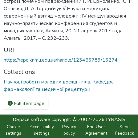
остром почечном повреждении / Т. И. Ермоленко, Ю. Н.
Онашко, Д. А. Гордийчук // Наука и медицина:
современный взгляд молодежи : IV международная
научно-практическая конференция студентов и
молодых ученых, Алматы, 20–21 апреля 2017 года. –
Алматы, 2017. – С. 232–233.
URI
https://repo.knmu.edu.ua/handle/123456789/16274
Collections
Наукові роботи молодих дослідників. Кафедра
фармакології та медичної рецептури
Full item page
DSpace software
copyright © 2002-2026
LYRASIS
Cookie
Accessibility
Privacy
End User
Send
settings
settings
policy
Agreement
Feedback