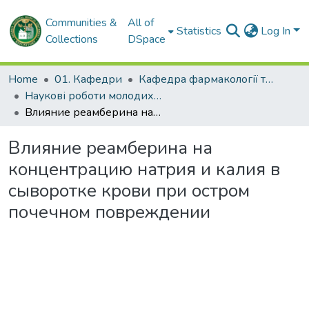
Communities &
All of
Statistics
Log In
Collections
DSpace
Home
01. Кафедри
Кафедра фармакології та медичної рецептури
Наукові роботи молодих дослідників. Кафедра фармакології та медичної рецептури
Влияние реамберина на концентрацию натрия и калия в сыворотке крови при остром почечном повреждении
Влияние реамберина на
концентрацию натрия и калия в
сыворотке крови при остром
почечном повреждении