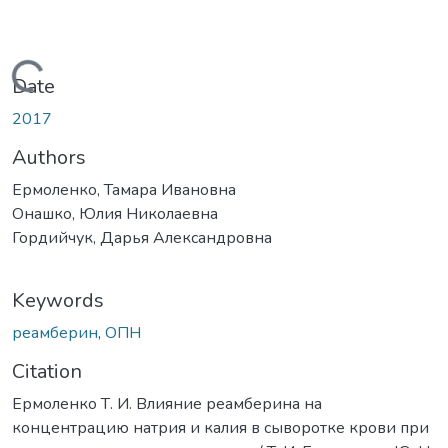
Loading...
Date
2017
Authors
Ермоленко, Тамара Ивановна
Онашко, Юлия Николаевна
Гордийчук, Дарья Александровна
Keywords
реамберин
,
ОПН
Citation
Ермоленко Т. И. Влияние реамберина на
концентрацию натрия и калия в сыворотке крови при