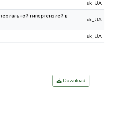
uk_UA
ртериальной гипертензией в
uk_UA
uk_UA
Download