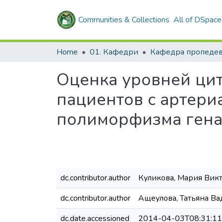
Communities & Collections
All of DSpace
Home
01. Кафедри
Оценка уровней цит
пациентов с артери
полиморфизма ген
dc.contributor.author
Куликова, Мария Вик
dc.contributor.author
Ащеулова, Татьяна В
dc.date.accessioned
2014-04-03T08:31:1