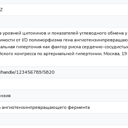
1Z
а уровней цитокинов и показателей углеводного обмена у
имости от I/D полиморфизма гена ангиотензинпревращающе
иальная гипертония как фактор риска сердечно-сосудистых
ского конгресса по артериальной гипертонии, Москва, 19-
.ua/handle/123456789/5820
ензия
на ангиотензинпревращающего фермента