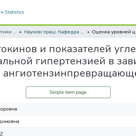
Statistics
Кафедра пропедевтики внутрішньої медицини № 1, основ біоетики та біобезпеки
Наукові праці. Кафедра пропедевтики внутрішньої медицини № 1, основ біоетики та біобезпеки
окинов и показателей угл
альной гипертензией в зави
а ангиотензинпревращающ
Simple item page
торовна
адимовна
1Z