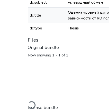
dc.subject
углеводный обмен
Оценка уровней циток
dc.title
зависимости от I/D 
dc.type
Thesis
Files
Original bundle
Now showing
1 - 1 of 1
Loading...
License bundle