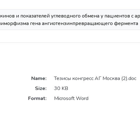
инов и показателей углеводного обмена у пациентов с а
полиморфизма гена ангиотензинпревращающего фермента
Name:
Тезисы конгресс АГ Москва (2).doc
Size:
30 KB
Format:
Microsoft Word