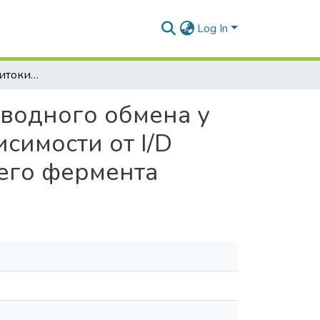
Log In
Оценка уровней цитокинов и показателей углеводного обмена у пациентов с артериальной гипертензией в зависимости от I/D полиморфизма гена ангиотензинпревращающего фермента
еводного обмена у
симости от I/D
его фермента