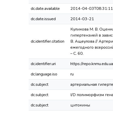
dc.date.available
2014-04-03T08:31:1
dc.date.issued
2014-03-21
Куликова М. В. Oценк
гипертензией в завис
dc.identifier.citation
В. Ащеулова // Артер
ежегодного всероссий
– С. 60.
dc.identifier.uri
https://repo.knmu.edu
dc.language.iso
ru
dc.subject
артериальная гиперт
dc.subject
I/D полиморфизм ге
dc.subject
цитокины