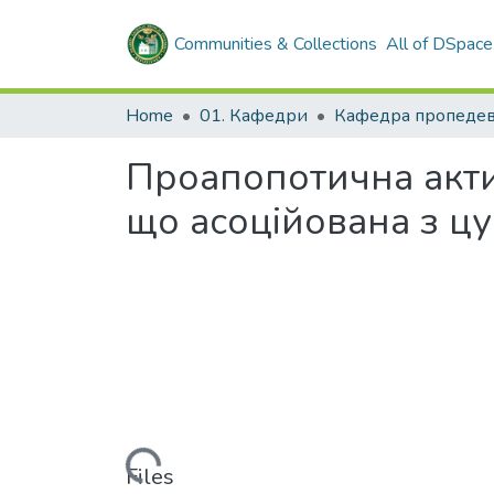
Communities & Collections
All of DSpace
Home
01. Кафедри
Проапопотична актив
що асоційована з цу
Loading...
Files