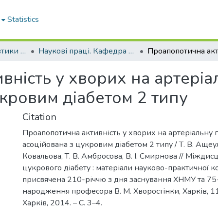
Statistics
Кафедра пропедевтики внутрішньої медицини № 1, основ біоетики та біобезпеки
Наукові праці. Кафедра пропедевтики внутрішньої медицини № 1, основ біоетики та біобезпеки
ність у хворих на артеріал
кровим діабетом 2 типу
Citation
Проапопотична активність у хворих на артеріальну 
асоційована з цукровим діабетом 2 типу / Т. В. Ащеул
Ковальова, Т. В. Амбросова, В. І. Смирнова // Міждис
цукрового діабету : матеріали науково-практичної к
присвячена 210-річчю з дня заснування ХНМУ та 75-
народження професора В. М. Хворостінки, Харків, 11
Харків, 2014. – С. 3–4.