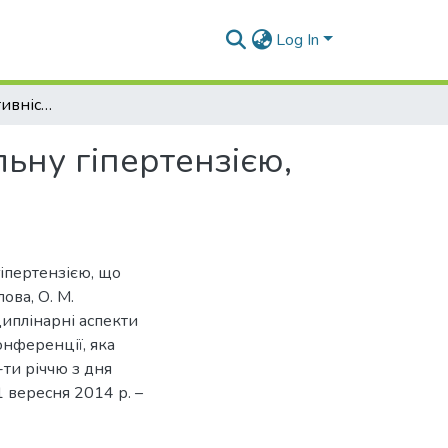
Log In
Проапопотична активність у хворих на артеріальну гіпертензією, що асоційована з цукровим діабетом 2 типу
ьну гіпертензією,
гіпертензією, що
ова, О. М.
циплінарні аспекти
онференції, яка
ти річчю з дня
 вересня 2014 р. –