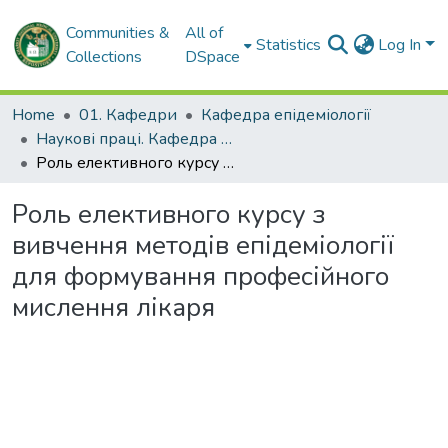
Communities &
All of
Statistics
Log In
Collections
DSpace
Home
01. Кафедри
Кафедра епідеміології
Наукові праці. Кафедра епідеміології
Роль елективного курсу з вивчення методів епідеміології для формування професійного мислення лікаря
Роль елективного курсу з
вивчення методів епідеміології
для формування професійного
мислення лікаря