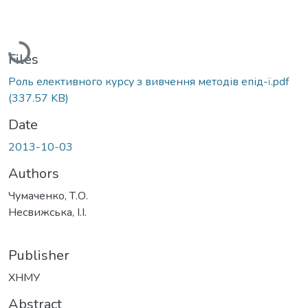
Loading...
Files
Роль елективного курсу з вивчення методів епід-ї.pdf
(337.57 KB)
Date
2013-10-03
Authors
Чумаченко, Т.О.
Несвижська, І.І.
Publisher
ХНМУ
Abstract