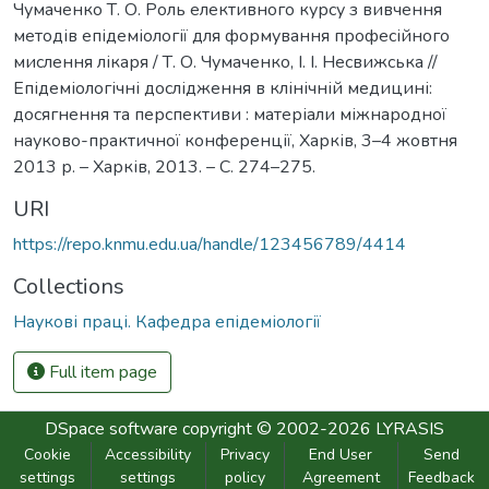
Чумаченко Т. О. Роль елективного курсу з вивчення
методів епідеміології для формування професійного
мислення лікаря / Т. О. Чумаченко, І. І. Несвижська //
Епідеміологічні дослідження в клінічній медицині:
досягнення та перспективи : матеріали міжнародної
науково-практичної конференції, Харків, 3–4 жовтня
2013 р. – Харків, 2013. – С. 274–275.
URI
https://repo.knmu.edu.ua/handle/123456789/4414
Collections
Наукові праці. Кафедра епідеміології
Full item page
DSpace software
copyright © 2002-2026
LYRASIS
Cookie
Accessibility
Privacy
End User
Send
settings
settings
policy
Agreement
Feedback