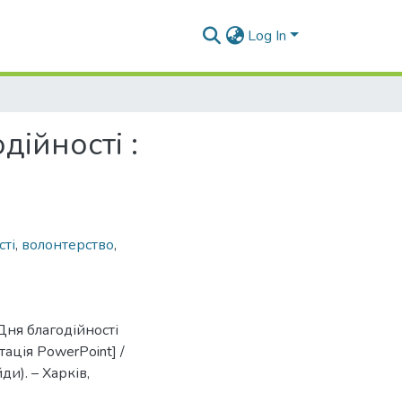
Log In
ійності :
ті
,
волонтерство
,
Дня благодійності
тація PowerPoint] /
ди). – Харків,