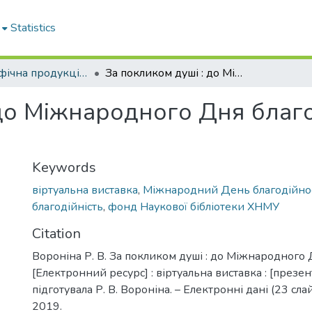
Statistics
Бібліографічна продукція. Наукова бібліотека
За покликом душі : до Міжнародного Дня благодійності : віртуальна виставка
до Міжнародного Дня благод
Keywords
віртуальна виставка
,
Міжнародний День благодійнос
благодійність
,
фонд Наукової бібліотеки ХНМУ
Citation
Вороніна Р. В. За покликом душі : до Міжнародного 
[Електронний ресурс] : віртуальна виставка : [презен
підготувала Р. В. Вороніна. – Електронні дані (23 слай
2019.