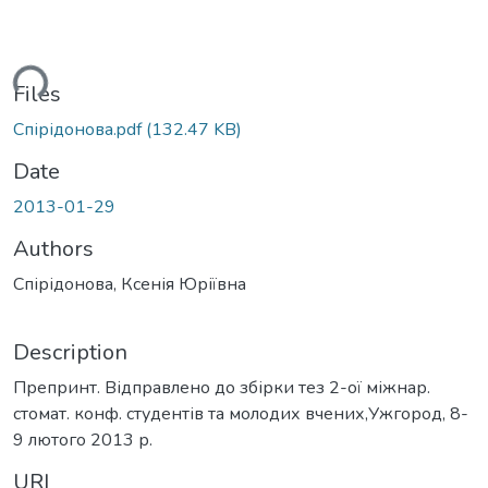
ding...
Files
Спірідонова.pdf
(132.47 KB)
Date
2013-01-29
Authors
Спірідонова, Ксенія Юріївна
Description
Препринт. Відправлено до збірки тез 2-ої міжнар.
стомат. конф. студентів та молодих вчених,Ужгород, 8-
9 лютого 2013 р.
URI