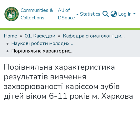
Communities &
All of
Statistics
Log In
Collections
DSpace
Home
01. Кафедри
Кафедра стоматології дитячого віку та імплантології
Наукові роботи молодих дослідників. Кафедра стоматології дитячого віку та імплантології
Порівняльна характеристика результатів вивчення захворюваності карієсом зубів дітей віком 6-11 років м. Харкова
Порівняльна характеристика
результатів вивчення
захворюваності карієсом зубів
дітей віком 6-11 років м. Харкова