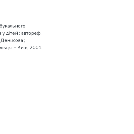
 букального
 у дітей : автореф.
. Денисова ;
льця. – Київ, 2001.