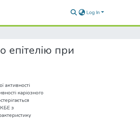
Log In
о епітелію при
ої активності
ивності каріозного
остерігається
АКБЕ з
арактеристику