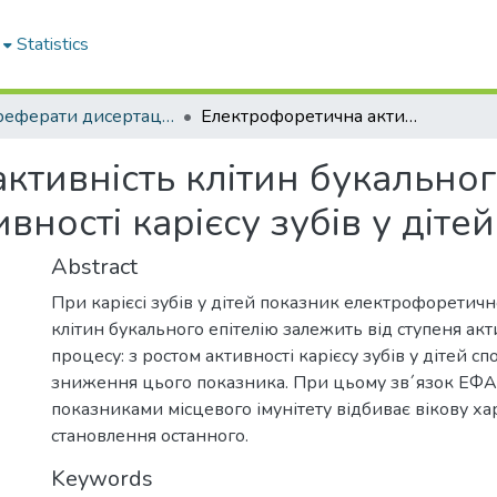
Statistics
Автореферати дисертацій. Стоматологія
Електрофоретична активність клітин букального епітелію при різних ступенях активності карієсу зубів у дітей
ктивність клітин букальног
вності карієсу зубів у дітей
Abstract
При карієсі зубів у дітей показник електрофоретичн
клітин букального епітелію залежить від ступеня акт
процесу: з ростом активності карієсу зубів у дітей сп
зниження цього показника. При цьому зв´язок ЕФ
показниками місцевого імунітету відбиває вікову х
становлення останного.
Keywords