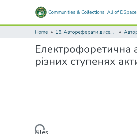
Communities & Collections
All of DSpace
Home
15. Автореферати дисертацій
Електрофоретична а
різних ступенях акти
Loading...
Files