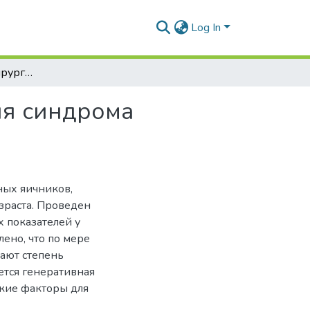
Log In
Эффективность хирургического метода лечения синдрома поликистозных яичников в возрастном аспекте
ия синдрома
е
ных яичников,
зраста. Проведен
 показателей у
ено, что по мере
тают степень
ется генеративная
кие факторы для