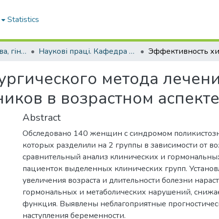
Statistics
Кафедра акушерства, гінекології та дитячої гінекології
Наукові праці. Кафедра акушерства, гінекології та дитячої гінекології
ургического метода лечен
иков в возрастном аспект
Abstract
Обследовано 140 женщин с синдромом поликистоз
которых разделили на 2 группы в зависимости от во
сравнительный анализ клинических и гормональных
пациенток выделенных клинических групп. Установл
увеличения возраста и длительности болезни нарас
гормональных и метаболических нарушений, снижа
функция. Выявлены неблагоприятные прогностичес
наступления беременности.