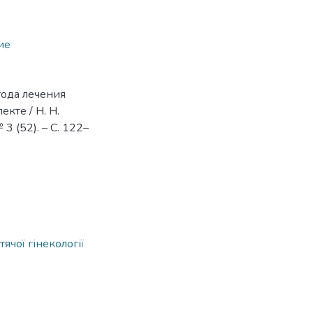
ие
ода лечения
кте / Н. Н.
3 (52). – С. 122–
ячої гінекології