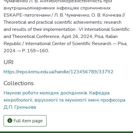
Чумаченко Л. В. Антибіотикорезистентність при
внутрішньолікарняних інфекціях спричинених
ESKAPE-патогенами / Л. В. Чумаченко, О. В. Кочнєва //
Theoretical and practical scientific achievements: research
and results of their implementation : VI International Scientific
and Theoretical Conference, April 26, 2024, Pisa, Italian
Republic / International Center of Scientific Research. ─ Pisa,
2024. ─ P. 159─160.
URI
https://repo.knmu.edu.ua/handle/123456789/33792
Collections
Наукові роботи молодих дослідників. Кафедра
мікробіології, вірусології та імунології імені професора
Д.П. Гриньова
Full item page