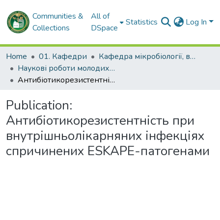
Communities &
All of
Statistics
Log In
Collections
DSpace
Home
01. Кафедри
Кафедра мікробіології, вірусології та імунології імені професора Д.П. Гриньова
Наукові роботи молодих дослідників. Кафедра мікробіології, вірусології та імунології імені професора Д.П. Гриньова
Антибіотикорезистентність при внутрішньолікарняних інфекціях спричинених ESKAPE-патогенами
Publication:
Антибіотикорезистентність при
внутрішньолікарняних інфекціях
спричинених ESKAPE-патогенами