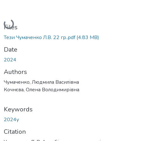
Loading...
Files
Тези Чумаченко Л.В. 22 гр..pdf
(4.83 MB)
Date
2024
Authors
Чумаченко, Людмила Василівна
Кочнєва, Олена Володимирівна
Keywords
2024у
Citation