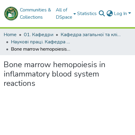
Communities &
All of
Statistics
Log In
Collections
DSpace
Home
01. Кафедри
Кафедра загальної та клінічної патологічної фізіології імені Д.О. Альперна
Наукові праці. Кафедра загальної та клінічної патофізіології імені Д.О. Альперна
Bone marrow hemopoiesis in inflammatory blood system reactions
Bone marrow hemopoiesis in
inflammatory blood system
reactions