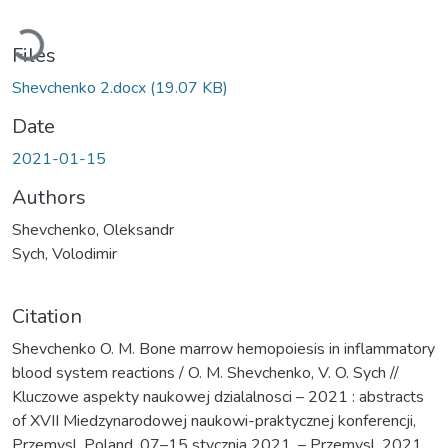
ading...
Files
Shevchenko 2.docx
(19.07 KB)
Date
2021-01-15
Authors
Shevchenko, Oleksandr
Sych, Volodimir
Citation
Shevchenko O. M. Bone marrow hemopoiesis in inflammatory
blood system reactions / O. M. Shevchenko, V. O. Sych //
Kluczowe aspekty naukowej dzialalnosci – 2021 : abstracts
of XVII Miedzynarodowej naukowi-praktycznej konferencji,
Przemysl, Poland, 07–15 stycznia 2021. – Przemysl, 2021.