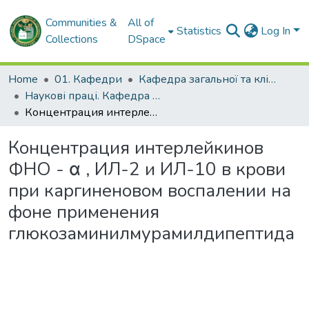
Communities &
All of
Statistics
Log In
Collections
DSpace
Home
01. Кафедри
Кафедра загальної та клінічної патологічної фізіології імені Д.О. Альперна
Наукові праці. Кафедра загальної та клінічної патофізіології імені Д.О. Альперна
Концентрация интерлейкинов ФНО - α , ИЛ-2 и ИЛ-10 в крови при каргиненовом воспалении на фоне применения глюкозаминилмурамилдипептида
Концентрация интерлейкинов
ФНО - α , ИЛ-2 и ИЛ-10 в крови
при каргиненовом воспалении на
фоне применения
глюкозаминилмурамилдипептида