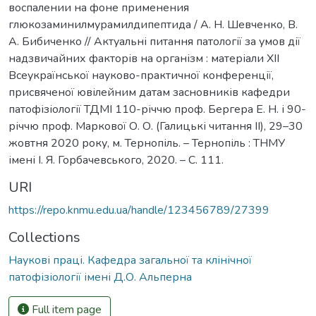
воспалении на фоне применения
глюкозаминилмурамилдипептида / А. Н. Шевченко, В.
А. Бибиченко // Актуальні питання патології за умов дії
надзвичайних факторів на організм : матеріали XІІ
Всеукраїнської науково-практичної конференції,
присвяченої ювілейним датам засновників кафедри
патофізіології ТДМІ 110-річчю проф. Бергера Е. Н. і 90-
річчю проф. Маркової О. О. (Галицькі читання ІІ), 29–30
жовтня 2020 року, м. Тернопіль. – Тернопіль : ТНМУ
імені І. Я. Горбачевського, 2020. – С. 111.
URI
https://repo.knmu.edu.ua/handle/123456789/27399
Collections
Наукові праці. Кафедра загальної та клінічної
патофізіології імені Д.О. Альперна
Full item page