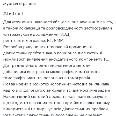
журнал «Травма».
Abstract
Для уточнення наявності абсцесів, визначення їх вмісту,
а також локалізації та розповсюдженості застосовували
ультразвукове дослідження (УЗД),
рентгенотомографію, КТ, ЯМР.
Розробка ряду нових технологій променевої
діагностики хребта значно поширила діагностичні
можливості виявлення ексудативного компоненту ТС.
До традиційного рентгенологічного методу
добавилися контрастна мієлографія, комп’ютерна
томографія, магніто-резонансна томографія.
Поява нових високотехнологічних методів викликала
надію з їх допомогою виконати всі діагностичні задачі.
Накопичений світовий досвід та наші дані показують,
що ні один з вказаних методів при його ізольованому
використанні не вирішує всіх діагностичних проблем.
Результати діагностичних досліджень на предмет