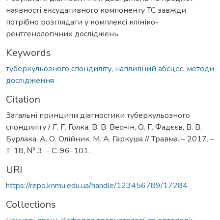
наявності ексудативного компоненту ТС завжди
потрібно розглядати у комплексі клініко-
рентгенологічних досліджень.
Keywords
туберкульозного спондиліту
,
напливний абсцес
,
методи
дослідження
Citation
Загальні принципи діагностики туберкульозного
спондиліту / Г. Г. Голка, В. В. Веснін, О. Г. Фадєєв, В. В.
Бурлака, А. О. Олійник, М. А. Гаркуша // Травма. – 2017. –
Т. 18, № 3. – С. 96–101.
URI
https://repo.knmu.edu.ua/handle/123456789/17284
Collections