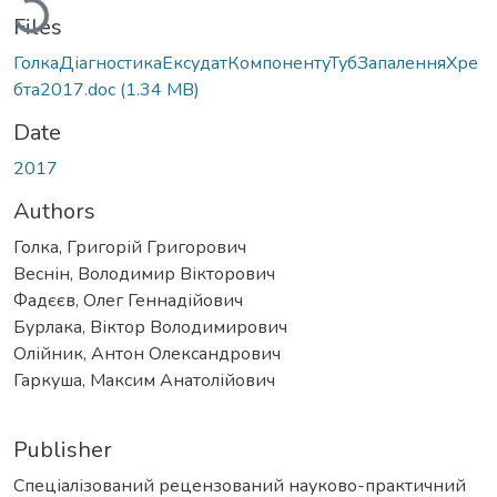
Files
ГолкаДіагностикаЕксудатКомпонентуТубЗапаленняХре
бта2017.doc
(1.34 MB)
Date
2017
Authors
Голка, Григорій Григорович
Веснін, Володимир Вікторович
Фадєєв, Олег Геннадійович
Бурлака, Віктор Володимирович
Олійник, Антон Олександрович
Гаркуша, Максим Анатолійович
Publisher
Спеціалізований рецензований науково-практичний