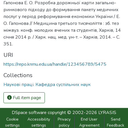
Гапонова Е. О. Розробка дорожньої карти загально-
ринкового підходу до формування пакету медичних
послуг у період реформування економіки України / Е.
О. Гапонова // Медицина третього тисячоліття : зб. тез
міжвуз. конф. молодих вчених та студентів, Харків, 14
січня 2014 р. / Харк. нац. мед. ун-т. – Харків, 2014. – С.
351.
URI
https://repo.knmu.edu.ua/handle/123456789/5475
Collections
Наукові праці. Кафедра суспільних наук
Full item page
DSpace software
copyright © 2002-2026
LYRASIS
Cookie
Accessibility
Privacy
End User
Send
settings
settings
policy
Agreement
Feedback