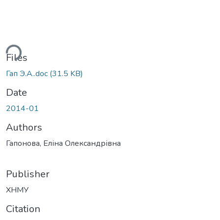
ding...
Files
Гап Э.А..doc
(31.5 KB)
Date
2014-01
Authors
Гапонова, Еліна Олександрівна
Publisher
ХНМУ
Citation