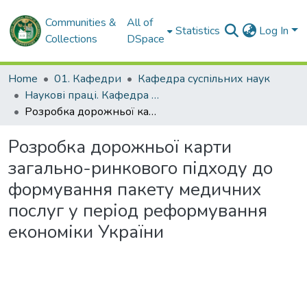
Communities &
All of
Statistics
Log In
Collections
DSpace
Home
01. Кафедри
Кафедра суспільних наук
Наукові праці. Кафедра суспільних наук
Розробка дорожньої карти загально-ринкового підходу до формування пакету медичних послуг у період реформування економіки України
Розробка дорожньої карти
загально-ринкового підходу до
формування пакету медичних
послуг у період реформування
економіки України