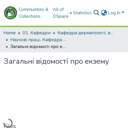
Communities &
All of
Statistics
Log In
Collections
DSpace
Home
01. Кафедри
Кафедра дерматології, венерології і СНІДу
Наукові праці. Кафедра дерматології, венерології і СНІДу
Загальнi відомості про екзему
Загальнi відомості про екзему
Loading...
Files