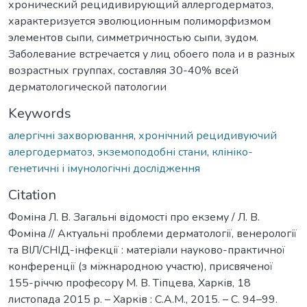
хронический рецидивирующий аллергодерматоз,
характеризуется эволюционным полиморфизмом
элементов сыпи, симметричностью сыпи, зудом.
Заболевание встречается у лиц обоего пола и в разных
возрастных группах, составляя 30-40% всей
дерматологической патологии
Keywords
алергічні захворювання
,
хронічний рецидивуючий
алергодерматоз
,
экземоподобні стани
,
клініко-
генетичні і імунологічні дослідження
Citation
Фоміна Л. В. Загальнi відомості про екзему / Л. В.
Фоміна // Актуальні проблеми дерматології, венерології
та ВІЛ/СНІД-інфекції : матеріали науково-практичної
конференції (з міжнародною участю), присвяченої
155-річчю професору М. В. Тіпцева, Харків, 18
листопада 2015 р. – Харків : С.А.М., 2015. – С. 94–99.