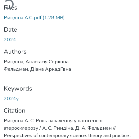
ding...
Files
Риндіна А.С..pdf
(1.28 MB)
Date
2024
Authors
Риндіна, Анастасія Серіївна
Фельдман, Діана Аркадіївна
Keywords
2024у
Citation
Риндіна А. С. Роль запалення у патогенезі
атеросклерозу / А. С. Риндіна, Д. А. Фельдман //
Perspectives of contemporary science: theory and practice :