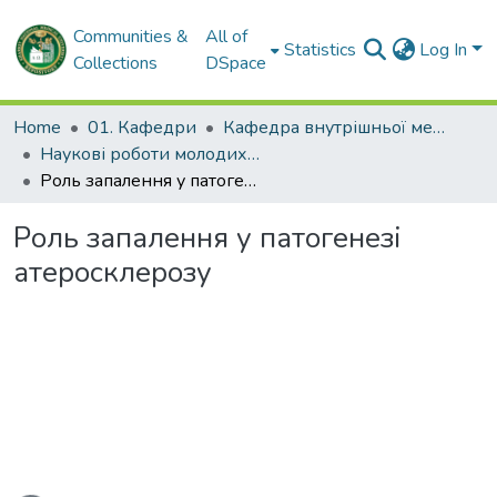
Communities &
All of
Statistics
Log In
Collections
DSpace
Home
01. Кафедри
Кафедра внутрішньої медицини № 2 і клінічної імунології та алергології імені академіка Л.Т. Малої
Наукові роботи молодих дослідників та кваліфікаційні роботи. Кафедра внутрішньої медицини № 2 і клінічної імунології та алергології ім. ак. Л.Т. Малої
Роль запалення у патогенезі атеросклерозу
Роль запалення у патогенезі
атеросклерозу