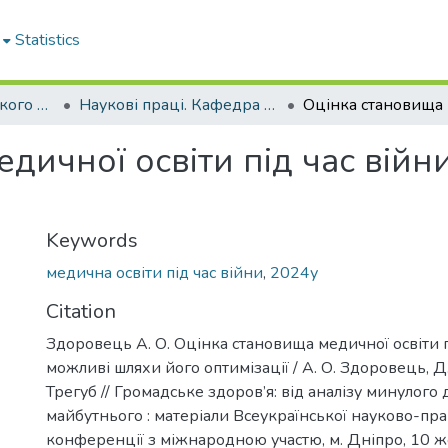
Statistics
Кафедра громадського здоров'я та управління охороною здоров'я
Наукові праці. Кафедра громадського здоров'я та управління охороною здоров'я
дичної освіти під час війн
Keywords
медична освіти під час війни
,
2024у
Citation
Здоровець А. О. Оцінка становища медичної освіти п
можливі шляхи його оптимізації / А. О. Здоровець, Д. 
Трегуб // Громадське здоров’я: від аналізу минулого
майбутнього : матеріали Всеукраїнської науково-пра
конференції з міжнародною участю, м. Дніпро, 10 ж