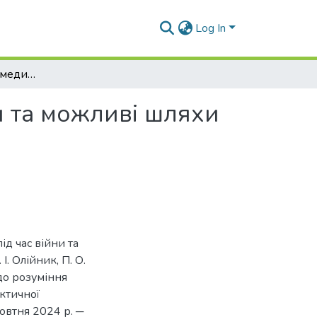
Log In
Оцінка становища медичної освіти під час війни та можливі шляхи його оптимізації
и та можливі шляхи
ід час війни та
І. Олійник, П. О.
 до розуміння
ктичної
овтня 2024 р. ─