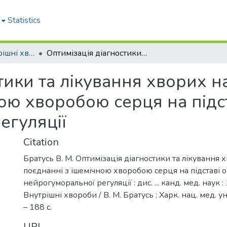
Statistics
Дисертації. Внутрішні хвороби
Оптимізація діагностики та лікування хворих на силікоз в поєднанні з ішемічною хворобою серця на підставі оцінки процесів нейрогуморальної регуляції
тики та лікування хворих на
ою хворобою серця на підст
егуляції
Citation
Братусь В. М. Оптимізація діагностики та лікування х
поєднанні з ішемічною хворобою серця на підставі 
нейрогуморальної регуляції : дис. ... канд. мед. наук :
Внутрішні хвороби / В. М. Братусь ; Харк. нац. мед. ун
– 188 с.
URI