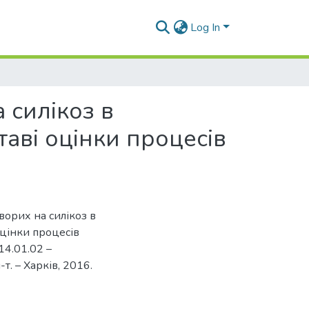
Log In
 силікоз в
аві оцінки процесів
ворих на силікоз в
оцінки процесів
 14.01.02 –
-т. – Харків, 2016.