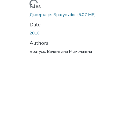
Loading...
Files
Дисертація Братусь.doc
(5.07 MB)
Date
2016
Authors
Братусь, Валентина Миколаївна