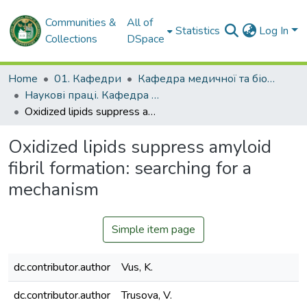
Communities &
All of
Statistics
Log In
Collections
DSpace
Home
01. Кафедри
Кафедра медичної та біологічної фізики і медичної інформатики
Наукові праці. Кафедра медичної та біологічної фізики і медичної інформатики
Oxidized lipids suppress amyloid fibril formation: searching for a mechanism
Oxidized lipids suppress amyloid
fibril formation: searching for a
mechanism
Simple item page
dc.contributor.author
Vus, K.
dc.contributor.author
Trusova, V.