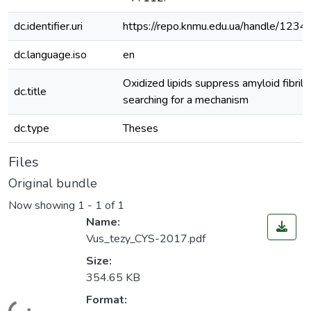
dc.identifier.uri
https://repo.knmu.edu.ua/handle/12
dc.language.iso
en
Oxidized lipids suppress amyloid fibril 
dc.title
searching for a mechanism
dc.type
Theses
Files
Original bundle
Now showing
1 - 1 of 1
Name:
Vus_tezy_CYS-2017.pdf
Size:
354.65 KB
Format: