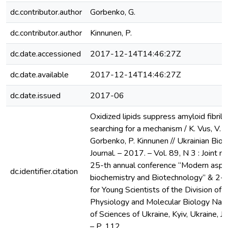
dc.contributor.author
Gorbenko, G.
dc.contributor.author
Kinnunen, P.
dc.date.accessioned
2017-12-14T14:46:27Z
dc.date.available
2017-12-14T14:46:27Z
dc.date.issued
2017-06
Oxidized lipids suppress amyloid fibril 
searching for a mechanism / K. Vus, V. T
Gorbenko, P. Kinnunen // Ukrainian Bio
Journal. – 2017. – Vol. 89, N 3 : Joint m
25-th annual conference “Modern aspe
dc.identifier.citation
biochemistry and Biotechnology” & 2-
for Young Scientists of the Division of 
Physiology and Molecular Biology Nat
of Sciences of Ukraine, Kyiv, Ukraine, 
– P. 112.