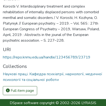
Korostii V. Interdisciplinary treatment and complex
rehabilitation of internally displaced persons with comorbid
menthal and somatic disorders / V. Korostii, H. Kozhyna, O.
Platyniyk // European psychiatry. – 2019. – Vol. 56S : 27th
European Congress of Psychiatry – 2019, Warsaw, Poland,
April, 2019 : Abstracts in the jounal of the European
psychiatric association. – S. 227–228.
URI
https://repo.knmu.edu.ua/handle/123456789/23719
Collections
Наукові праці. Кафедра психіатрії, наркології, медичної
психології та соціальної роботи
Full item page
DSpace software
copyright © 2002-2026
LYRASIS