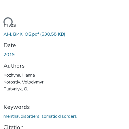
ding...
Files
АМ, ВИК, ОБ.pdf
(530.58 KB)
Date
2019
Authors
Kozhyna, Hanna
Korostiy, Volodymyr
Platyniyk, O.
Keywords
menthal disorders
,
somatic disorders
Citation