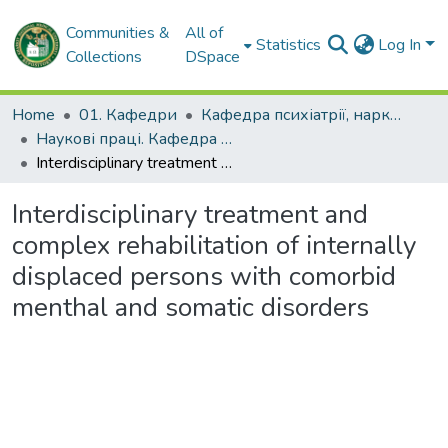
Communities &
All of
Statistics
Log In
Collections
DSpace
Home
01. Кафедри
Кафедра психіатрії, наркології, медичної психології та соціальної роботи
Наукові праці. Кафедра психіатрії, наркології, медичної психології та соціальної роботи
Interdisciplinary treatment and complex rehabilitation of internally displaced persons with comorbid menthal and somatic disorders
Interdisciplinary treatment and
complex rehabilitation of internally
displaced persons with comorbid
menthal and somatic disorders