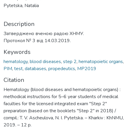
Pytetska, Natalia
Description
Затверджено вченою радою ХНМУ.
Протокол № 3 від 14.03.2019.
Keywords
hematology
,
blood diseases
,
step 2
,
hematopoietic organs
,
PIM
,
test
,
databases
,
propedeutics
,
МР2019
Citation
Hematology (blood diseases and hematopoietic organs) :
methodical instructions for 5–6 year students of medical
faculties for the licensed integrated exam "Step 2"
preparation (based on the booklets "Step 2" in 2018) /
compil.: T. V. Ascheulova, N. I. Pytetska. – Kharkiv : KhNMU,
2019. – 12 p.