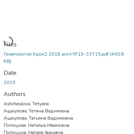
Loading...
Files
Гематология Крок2 2018 англ №19-33715.pdf
(440.8
KB)
Date
2019
Authors
Ashcheulova, Tetyana
Ащеулова, Тетяна Вадимівна
Ащеулова, Татьяна Вадимовна
Питецкая, Наталья Ивановна
Питецька, Наталя Іванівна