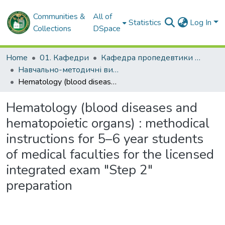
Communities &
All of
Statistics
Log In
Collections
DSpace
Home
01. Кафедри
Кафедра пропедевтики внутрішньої медицини № 1, основ біоетики та біобезпеки
Навчально-методичні видання. Кафедра пропедевтики внутрішньої медицини № 1, основ біоетики та біобезпеки
Hematology (blood diseases and hematopoietic organs) : methodical instructions for 5–6 year students of medical faculties for the licensed integrated exam "Step 2" preparation
Hematology (blood diseases and
hematopoietic organs) : methodical
instructions for 5–6 year students
of medical faculties for the licensed
integrated exam "Step 2"
preparation