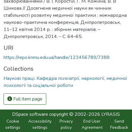
захворюваннями / В. І. Коростій, Г. М. Кожина, В. В
Шикова // Досягненя медичної науки як чинник
стабільності розвитку медичної практики : міжнародна
науково-практична конференція, Дніпропетровськ,
11–12 квітня 2014 р. : збірник матеріалів. –
Дніпропетровськ, 2014. – С. 64–65.
URI
https://repo.knmu.edu.ua/handle/123456789/7388
Collections
Наукові праці. Кафедра психіатрії, наркології, медичної
психології та соціальної роботи
Full item page
DSpace software
copyright © 2002-2026
LYRASIS
Cookie
Accessibility
Privacy
End User
Send
settings
settings
policy
Agreement
Feedback