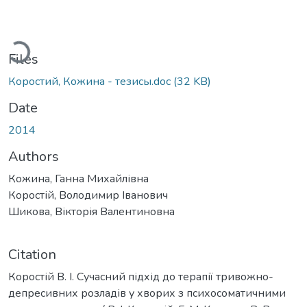
ading...
Files
Коростий, Кожина - тезисы.doc
(32 KB)
Date
2014
Authors
Кожина, Ганна Михайлівна
Коростій, Володимир Іванович
Шикова, Вікторія Валентиновна
Citation
Коростій В. І. Сучасний підхід до терапії тривожно-
депресивних розладів у хворих з психосоматичними