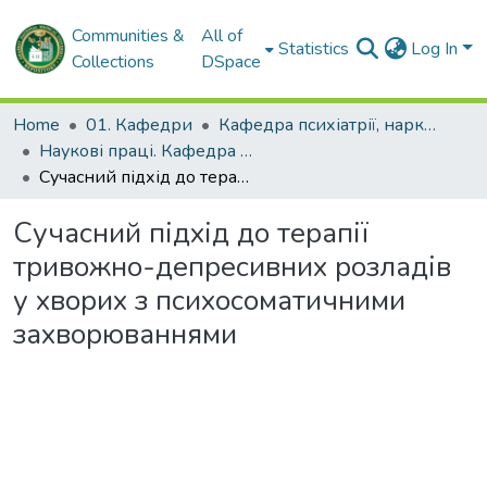
Communities &
All of
Statistics
Log In
Collections
DSpace
Home
01. Кафедри
Кафедра психіатрії, наркології, медичної психології та соціальної роботи
Наукові праці. Кафедра психіатрії, наркології, медичної психології та соціальної роботи
Сучасний підхід до терапії тривожно-депресивних розладів у хворих з психосоматичними захворюваннями
Сучасний підхід до терапії
тривожно-депресивних розладів
у хворих з психосоматичними
захворюваннями