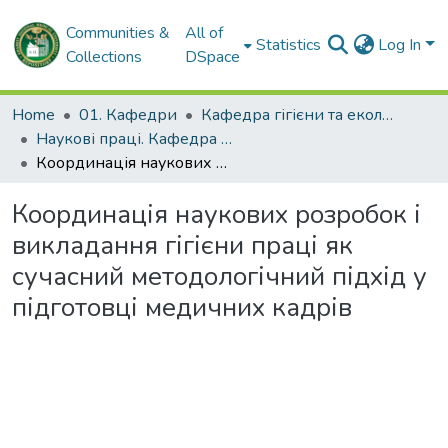
Communities &
All of
Statistics
Log In
Collections
DSpace
Home
01. Кафедри
Кафедра гігієни та екології № 2
Наукові праці. Кафедра гігієни та екології № 2
Координація наукових розробок і викладання гігієни праці як сучасний методологічний підхід у підготовці медичних кадрів
Координація наукових розробок і
викладання гігієни праці як
сучасний методологічний підхід у
підготовці медичних кадрів