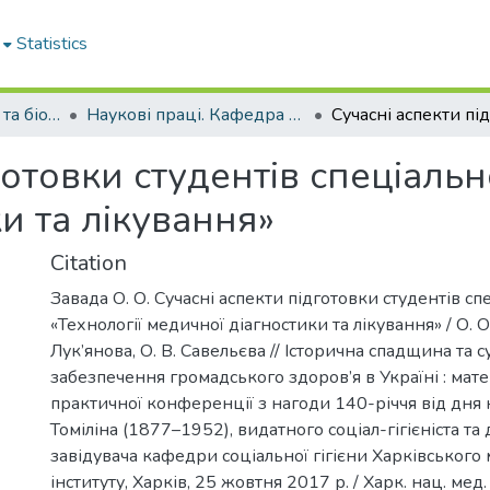
Statistics
Кафедра медичної та біоорганічної хімії
Наукові праці. Кафедра медичної та біоорганічної хімії
отовки студентів спеціальн
и та лікування»
Citation
Завада О. О. Сучасні аспекти підготовки студентів сп
«Технології медичної діагностики та лікування» / О. О.
Лук’янова, О. В. Савельєва // Історична спадщина та с
забезпечення громадського здоров’я в Україні : мат
практичної конференції з нагоди 140-річчя від дня
Томіліна (1877–1952), видатного соціал-гігієніста та
завідувача кафедри соціальної гігієни Харківського
інституту, Харків, 25 жовтня 2017 р. / Харк. нац. мед. 