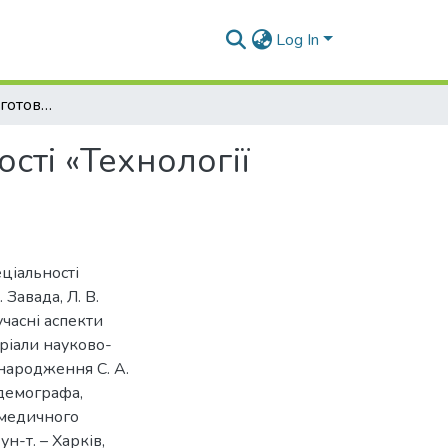
Log In
Сучасні аспекти підготовки студентів спеціальності «Технології медичної діагностики та лікування»
ості «Технології
еціальності
 Завада, Л. В.
учасні аспекти
еріали науково-
 народження С. А.
 демографа,
 медичного
ун-т. – Харків,