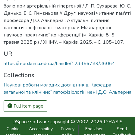
болю при артеріальній гіпертензії / Л. П. Сухарєва, Ю. С.
Данько, Е. С. Ячмєньова // Другі наукові читання пам'яті
професора Д.О. Альперна : Актуальні питання
патологічної фізіології : матеріали Міжнародної
науково-практичної конференції (м. Харків, 8‒9
травня 2025 р.) / ХНМУ. – Харків, 2025. – С. 105–107.
URI
https://repo.knmu.edu.ua/handle/123456789/36064
Collections
Наукові роботи молодих дослідників. Кафедра
загальної та клінічної патофізіології імені Д.О. Альперна
Full item page
DSpace software
copyright © 2002-2026
LYRASIS
Cookie
Accessibility
Privacy
End User
Send