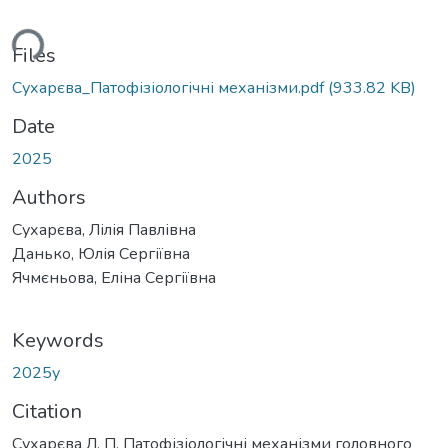
ding...
Files
Сухарєва_Патофізіологічні механізми.pdf
(933.82 KB)
Date
2025
Authors
Сухарєва, Лілія Павлівна
Данько, Юлія Сергіївна
Ячмєньова, Еліна Сергіївна
Keywords
2025у
Citation
Сухарєва Л. П. Патофізіологічні механізми головного