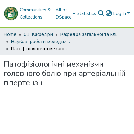
Communities &
All of
Statistics
Log In
Collections
DSpace
Home
01. Кафедри
Кафедра загальної та клінічної патологічної фізіології імені Д.О. Альперна
Наукові роботи молодих дослідників. Кафедра загальної та клінічної патофізіології імені Д.О. Альперна
Патофізіологічні механізми головного болю при артеріальній гіпертензії
Патофізіологічні механізми
головного болю при артеріальній
гіпертензії