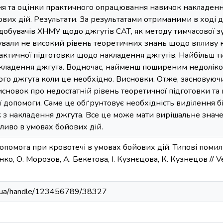
я та оцінки практичного опрацювання навичок накладенн
их дій. Результати. За результатами отриманими в ході д
здобувачів ХНМУ щодо джгутів САТ, як методу тимчасової з
вали не високий рівень теоретичних знань щодо впливу кр
практичної підготовки щодо накладення джгутів. Найбільш
акладення джгута. Водночас, найменш поширеним недоліком
ого джгута коли це необхідно. Висновки. Отже, засновую
сновок про недостатній рівень теоретичної підготовки та
допомоги. Саме це обґрунтовує необхідність виділення бі
 з накладення джгута. Все це може мати вирішальне знач
ливо в умовах бойових дій.
омога при кровотечі в умовах бойових дій. Типові помилк
нко, О. Морозов, А. Бекетова, І. Кузнєцова, К. Кузнецов // Ve
du.ua/handle/123456789/38327