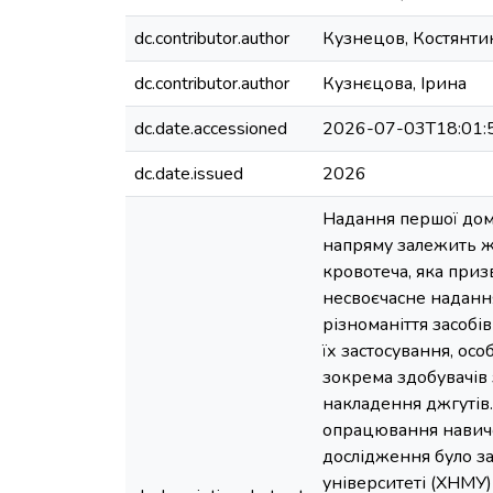
dc.contributor.author
Кузнецов, Костянти
dc.contributor.author
Кузнєцова, Ірина
dc.date.accessioned
2026-07-03T18:01:
dc.date.issued
2026
Надання першої дом
напряму залежить жи
кровотеча, яка приз
несвоєчасне наданн
різноманіття засобі
їх застосування, ос
зокрема здобувачів
накладення джгутів
опрацювання навичо
дослідження було з
університеті (ХНМУ)