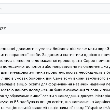
н
57Z
едичної допомоги в умовах бойових дій може мати вкрай в
ття пораненої особи. За даними статистики однією з прич
водила відповідно до масивної крововтрати. Серед причин
я домедичної допомоги або неправильне накладення джгу
в для тимчасової зупинки кровотечі, постає необхідність в
об ливо в умовах бойових дій. Саме тому вкрай важливого з
 закладів вищої освіти для формування навичок надання п
. Метою даного дослідження було визначення типових поми
к здобувачами вищої освіти з накладання джгута. Матеріа
алучено 83 здобувача вищої освіти, що навчались в Харкі
 та Національній академії національної гвардії України (Н