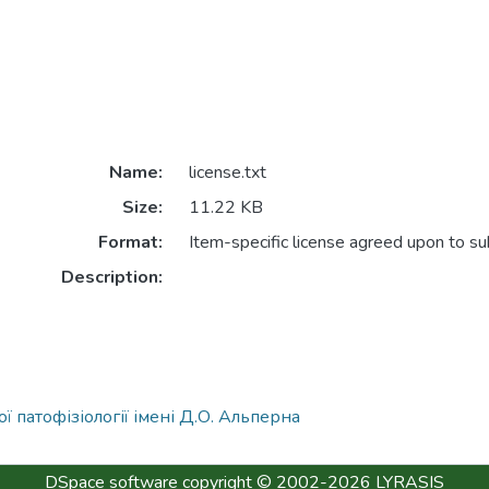
Name:
license.txt
Size:
11.22 KB
Format:
Item-specific license agreed upon to s
Description:
ої патофізіології імені Д.О. Альперна
DSpace software
copyright © 2002-2026
LYRASIS