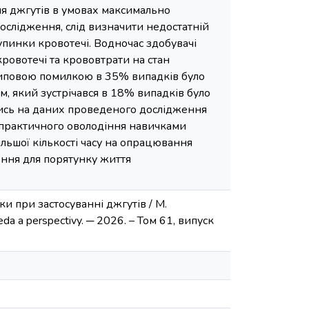
я джгутів в умовах максимально
ослідження, слід визначити недостатній
упинки кровотечі. Водночас здобувачі
овотечі та крововтрати на стан
 типовою помилкою в 35% випадків було
, який зустрічався в 18% випадків було
чись на даних проведеного дослідження
 практичного оволодіння навичками
льшої кількості часу на опрацювання
ення для порятунку життя
и при застосуванні джгутів / М.
da a perspectivy. ─ 2026. – Том 61, випуск