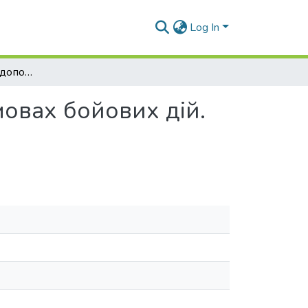
Log In
Перша домедична допомога при кровотечі в умовах бойових дій. Типові помилки при застосуванні джгутів
овах бойових дій.