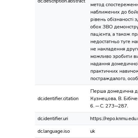
dc.description.abstract
метод спостереженн
наближених до бойов
рівень обізнаності 
обох ЗВО демонстру
пацієнта, а також 
недостатньо туге н
не накладення друг
можливо зробити ви
надання домедичної 
практичних навичок
постраждалого, особ
Перша домедична доп
dc.identifier.citation
Кузнецова, В. Бібіче
6. ─ С. 273─287.
dc.identifier.uri
https://repo.knmu.e
dc.language.iso
uk