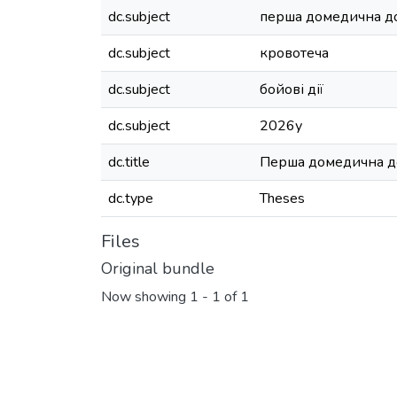
dc.subject
перша домедична д
dc.subject
кровотеча
dc.subject
бойові дії
dc.subject
2026у
dc.title
Перша домедична доп
dc.type
Theses
Files
Original bundle
Now showing
1 - 1 of 1