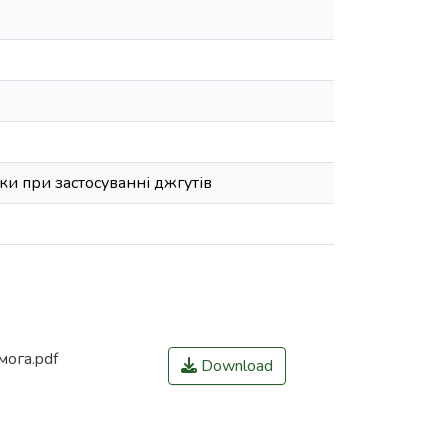
ки при застосуванні джгутів
ога.pdf
Download