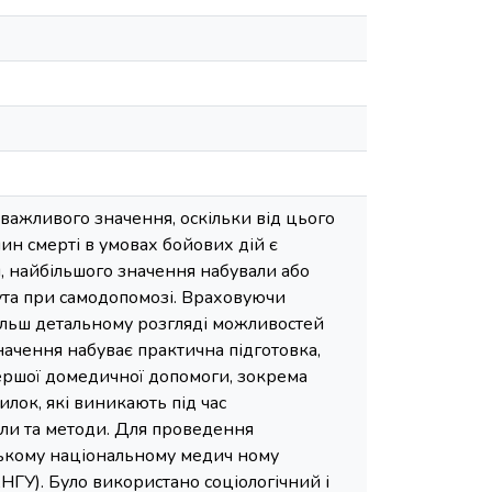
ажливого значення, оскільки від цього
ин смерті в умовах бойових дій є
, найбільшого значення набували або
та при самодопомозі. Враховуючи
 більш детальному розгляді можливостей
начення набуває практична підготовка,
ершої домедичної допомоги, зокрема
лок, які виникають під час
ли та методи. Для проведення
вському національному медич ному
АНГУ). Було використано соціологічний і