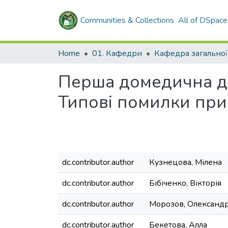
Communities & Collections
All of DSpace
Home
01. Кафедри
Перша домедична до
Типові помилки при 
dc.contributor.author
Кузнецова, Мілена
dc.contributor.author
Бібіченко, Вікторія
dc.contributor.author
Морозов, Олександ
dc.contributor.author
Бекетова, Алла