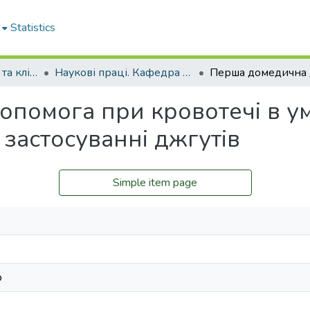
Statistics
Кафедра загальної та клінічної патологічної фізіології імені Д.О. Альперна
Наукові праці. Кафедра загальної та клінічної патофізіології імені Д.О. Альперна
помога при кровотечі в ум
застосуванні джгутів
Simple item page
р