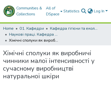
Communities &
All of
Statistics
Log In
Collections
DSpace
Home
01. Кафедри
Кафедра гігієни та екології № 2
Наукові праці. Кафедра гігієни та екології № 2
Хімічні сполуки як виробничі чинники малої інтенсивності у сучасному виробництві натуральної шкіри
Хімічні сполуки як виробничі
чинники малої інтенсивності у
сучасному виробництві
натуральної шкіри