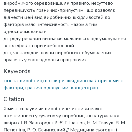
виробничого середовища, як правило, несуттєво
перевищують гранично-припустимі, що дозволяє
віднести цей вид виробничих шкідливостей до
факторів малої інтенсивності. Разом з тим
односпрямованість
дії ряду речовин визначає можливість підсумовування
їхніх ефектів при комбінованій
дії і, як наслідок, появи виробничо-обумовлених
зрушень у стані здоров'я працюючих.
Keywords
гігієна
,
виробництво шкіри
,
шкідливі фактори
,
хімічні
фактори
,
гранично допустимі концентрації
Citation
Хімічні сполуки як виробничі чинники малої
інтенсивності у сучасному виробництві натуральної
шкіри / І. В. Завгородній, Є. Г. Іванюк, Н. М. Ткачук, В. М.
Петюніна, Р. О. Бачинський // Медицина сьогодні і