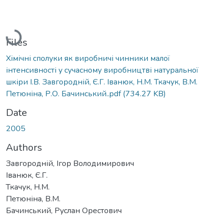
Loading...
Files
Хімічні сполуки як виробничі чинники малої
інтенсивності у сучасному виробництві натуральної
шкіри І.В. Завгородній, Є.Г. Іванюк, Н.М. Ткачук, В.М.
Петюніна, Р.О. Бачинський..pdf
(734.27 KB)
Date
2005
Authors
Завгородній, Ігор Володимирович
Іванюк, Є.Г.
Ткачук, Н.М.
Петюніна, В.М.
Бачинський, Руслан Орестович