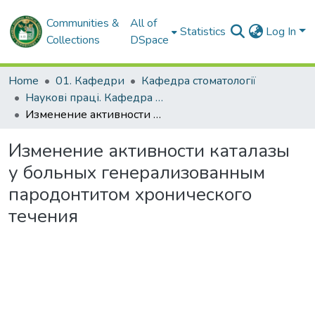
Communities &
All of
Statistics
Log In
Collections
DSpace
Home
01. Кафедри
Кафедра стоматології
Наукові праці. Кафедра стоматології
Изменение активности каталазы у больных генерализованным пародонтитом хронического течения
Изменение активности каталазы
у больных генерализованным
пародонтитом хронического
течения