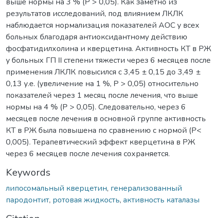
выше нормы на 3 % (Р > 0,05). Как заметно из
результатов исследований, под влиянием ЛКЛК
наблюдается нормализация показателей АОС у всех
больных благодаря антиоксидантному действию
фосфатидилхолина и кверцетина. Активность КТ в РЖ
у больных ГП II степени тяжести через 6 месяцев после
применения ЛКЛК повысился с 3,45 ± 0,15 до 3,49 ±
0,13 у.е. (увеличение на 1 %, Р > 0,05) относительно
показателей через 1 месяц после лечения, что выше
нормы на 4 % (Р > 0,05). Следовательно, через 6
месяцев после лечения в основной группе активность
КТ в РЖ была повышена по сравнению с нормой (Р<
0,005). Терапевтический эффект кверцетина в РЖ
через 6 месяцев после лечения сохраняется.
Keywords
липосомальный кверцетин
,
генерализованный
пародонтит
,
ротовая жидкость
,
активность каталазы