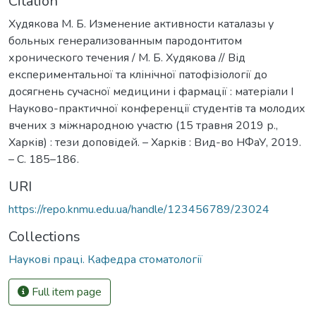
Citation
Худякова М. Б. Изменение активности каталазы у
больных генерализованным пародонтитом
хронического течения / М. Б. Худякова // Від
експериментальної та клінічної патофізіології до
досягнень сучасної медицини і фармації : матеріали І
Науково-практичної конференції студентів та молодих
вчених з міжнародною участю (15 травня 2019 р.,
Харків) : тези доповідей. – Харків : Вид-во НФаУ, 2019.
– С. 185–186.
URI
https://repo.knmu.edu.ua/handle/123456789/23024
Collections
Наукові праці. Кафедра стоматології
Full item page