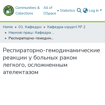
Communities &
All of
Statistics
Log In
Collections
DSpace
Home
01. Кафедри
Кафедра хірургії № 2
Наукові праці. Кафедра хірургії № 2
Респираторно-гемодинамические реакции у больных раком легкого, осложненным ателектазом
Респираторно-гемодинамические
реакции у больных раком
легкого, осложненным
ателектазом