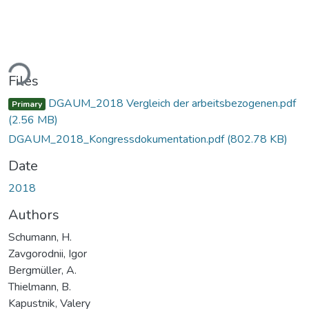
ding...
Files
DGAUM_2018 Vergleich der arbeitsbezogenen.pdf
Primary
(2.56 MB)
DGAUM_2018_Kongressdokumentation.pdf
(802.78 KB)
Date
2018
Authors
Schumann, H.
Zavgorodnii, Igor
Bergmüller, А.
Thielmann, B.
Kapustnik, Valery