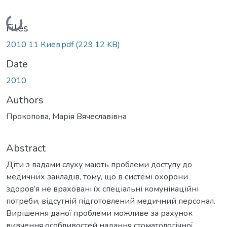
Loading...
Files
2010 11 Киев.pdf
(229.12 KB)
Date
2010
Authors
Прокопова, Марія Вячеславівна
Abstract
Діти з вадами слуху мають проблеми доступу до
медичних закладів, тому, що в системі охорони
здоров’я не враховані їх спеціальні комунікаційні
потреби, відсутній підготовлений медичний персонал.
Вирішення даної проблеми можливе за рахунок
вивчення особливостей надання стоматологічної