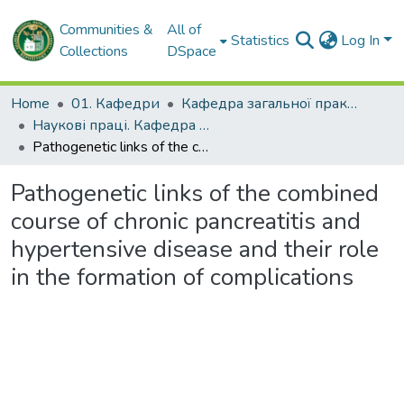
Communities &
All of
Statistics
Log In
Collections
DSpace
Home
01. Кафедри
Кафедра загальної практики – сімейної медицини та внутрішніх хвороб
Наукові праці. Кафедра загальної практики – сімейної медицини та внутрішніх хвороб
Pathogenetic links of the combined course of chronic pancreatitis and hypertensive disease and their role in the formation of complications
Pathogenetic links of the combined
course of chronic pancreatitis and
hypertensive disease and their role
in the formation of complications