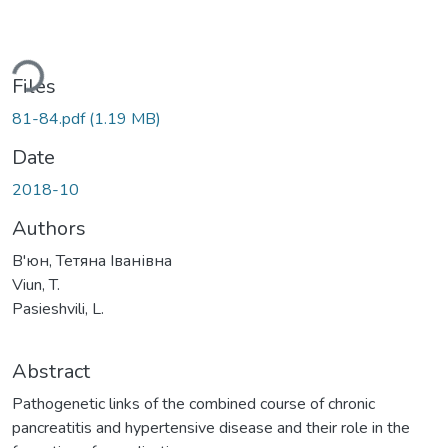
ding...
Files
81-84.pdf
(1.19 MB)
Date
2018-10
Authors
В'юн, Тетяна Іванівна
Viun, T.
Pasieshvili, L.
Abstract
Pathogenetic links of the combined course of chronic
pancreatitis and hypertensive disease and their role in the