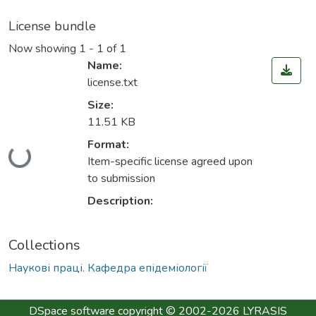
License bundle
Now showing
1 - 1 of 1
Name:
license.txt
Size:
11.51 KB
Format:
Loading...
Item-specific license agreed upon
to submission
Description:
Collections
Наукові праці. Кафедра епідеміології
DSpace software
copyright © 2002-2026
LYRASIS