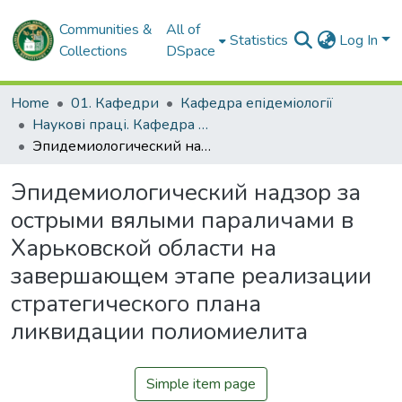
Communities &
All of
Statistics
Log In
Collections
DSpace
Home
01. Кафедри
Кафедра епідеміології
Наукові праці. Кафедра епідеміології
Эпидемиологический надзор за острыми вялыми параличами в Харьковской области на завершающем этапе реализации стратегического плана ликвидации полиомиелита
Эпидемиологический надзор за
острыми вялыми параличами в
Харьковской области на
завершающем этапе реализации
стратегического плана
ликвидации полиомиелита
Simple item page