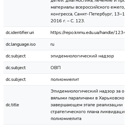
детей: диагностика, лечение и про
материалы всероссийского ежегод
конгресса, Санкт-Петербург, 13–14
2016 г. – С. 123.
dc.identifier.uri
https://repo.knmu.edu.ua/handle/12
dc.language.iso
ru
dc.subject
эпидемиологический надзор
dc.subject
ОВП
dc.subject
полиомиелит
Эпидемиологический надзор за о
вялыми параличами в Харьковской 
dc.title
завершающем этапе реализации
стратегического плана ликвидации
полиомиелита