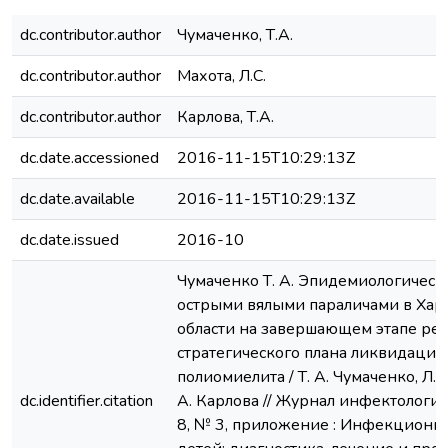
dc.contributor.author
Чумаченко, Т.А.
dc.contributor.author
Махота, Л.С.
dc.contributor.author
Карлова, Т.А.
dc.date.accessioned
2016-11-15T10:29:13Z
dc.date.available
2016-11-15T10:29:13Z
dc.date.issued
2016-10
Чумаченко Т. А. Эпидемиологическ
острыми вялыми параличами в Хар
области на завершающем этапе ре
стратегического плана ликвидации
полиомиелита / Т. А. Чумаченко, Л. С
dc.identifier.citation
А. Карлова // Журнал инфектологии. 
8, № 3, приложение : Инфекционн