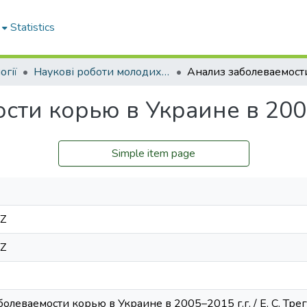
Statistics
огії
Наукові роботи молодих дослідників. Кафедра епідеміології
сти корью в Украине в 2005
Simple item page
4Z
4Z
аболеваемости корью в Украине в 2005–2015 г.г. / Е. С. Тре