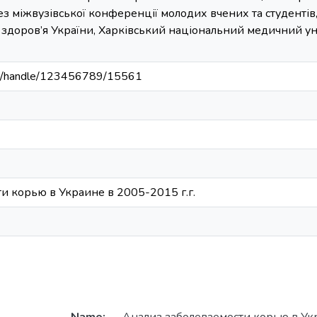
тез міжвузівської конференції молодих вчених та студентів,
здоров’я України, Харківський національний медичний унів
.ua/handle/123456789/15561
и корью в Украине в 2005-2015 г.г.