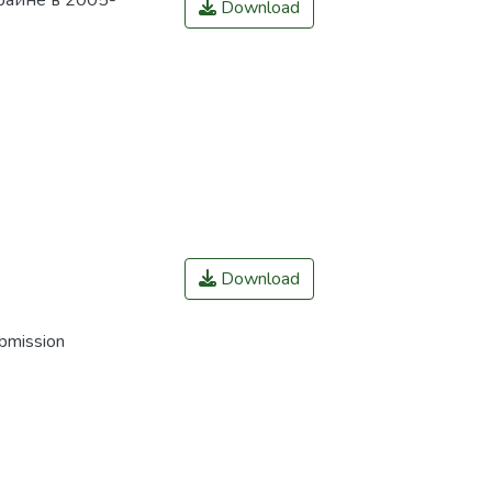
раине в 2005-
Download
Download
ubmission