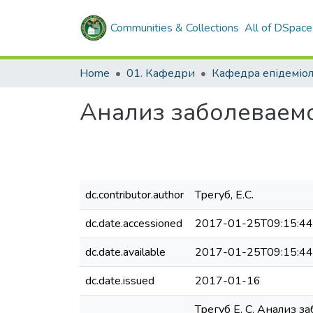
Communities & Collections
All of DSpace
Home
01. Кафедри
Кафедра епідеміол
Анализ заболеваемо
dc.contributor.author
Трегуб, Е.С.
dc.date.accessioned
2017-01-25T09:15:4
dc.date.available
2017-01-25T09:15:4
dc.date.issued
2017-01-16
Трегуб Е. С. Анализ з