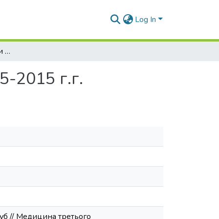
Log In
Анализ заболеваемости корью в Украине в 2005-2015 г.г.
-2015 г.г.
губ // Медицина третього