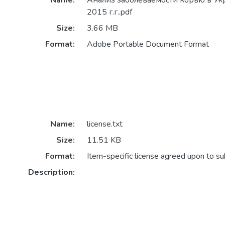
Name:
Анализ заболеваемости корью в Ук
2015 г.г..pdf
Size:
3.66 MB
Format:
Adobe Portable Document Format
Name:
license.txt
Size:
11.51 KB
Format:
Item-specific license agreed upon to s
Description: