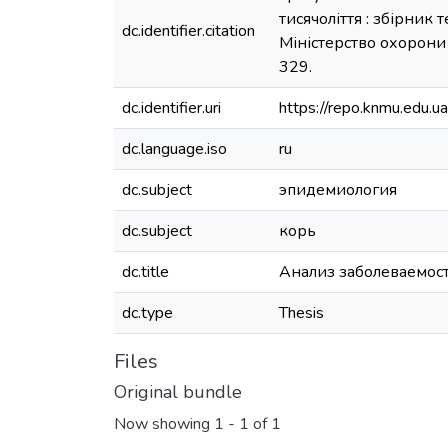
тисячоліття : збірник 
dc.identifier.citation
Міністерство охорони 
329.
dc.identifier.uri
https://repo.knmu.edu
dc.language.iso
ru
dc.subject
эпидемиология
dc.subject
корь
dc.title
Анализ заболеваемост
dc.type
Thesis
Files
Original bundle
Now showing
1 - 1 of 1