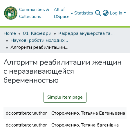
Communities &
All of
Statistics
Log In
Collections
DSpace
Home
01. Кафедри
Кафедра акушерства та гінекології № 1
Наукові роботи молодих дослідників. Кафедра акушерства та гінекології № 1
Алгоритм реабилитации женщин с неразвивающейся беременностью
Алгоритм реабилитации женщин
с неразвивающейся
беременностью
Simple item page
dc.contributor.author
Стороженко, Татьяна Евгеньевна
dc.contributor.author
Стороженко, Тетяна Євгенівна