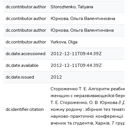
dc.contributor.author
Storozhenko, Tatyana
dc.contributor.author
Юркова, Ольга Валентиновна
dc.contributor.author
Юркова, Ольга Валентинівна
dc.contributor.author
Yurkova, Olga
dc.date.accessioned
2012-12-11T09:44:39Z
dc.date.available
2012-12-11T09:44:39Z
dc.date.issued
2012
Стороженко Т. Е. Алгоритм реабил
женщин с неразвивающейся берем
Т. Е. Стороженко, О. В. Юркова // Д
dc.identifier.citation
кожну родину : збірник тез темати
науково-практичної конференції 
вчених та студентів, Харків, 7 грудн