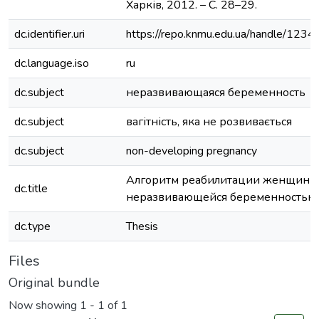
Харків, 2012. – С. 28–29.
dc.identifier.uri
https://repo.knmu.edu.ua/handle/12
dc.language.iso
ru
dc.subject
неразвивающаяся беременность
dc.subject
вагітність, яка не розвивається
dc.subject
non-developing pregnancy
Алгоритм реабилитации женщин с
dc.title
неразвивающейся беременностью
dc.type
Thesis
Files
Original bundle
Now showing
1 - 1 of 1