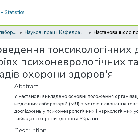
Statistics
Кафедра клінічної лабораторної діагностики та судово-медичної токсикології
Наукові праці. Кафедра клінічної лабораторної діагностики та судово-медичної токсикології
ведення токсикологічних 
іях психоневрологічних та
ладів охорони здоров'я
Abstract
У настанові викладено основні положення організаці
медичних лабораторій (МЛ) з метою виконання токс
досліджень у психоневрологічних і наркологічних у
закладах охорони здоров’я України.
Description