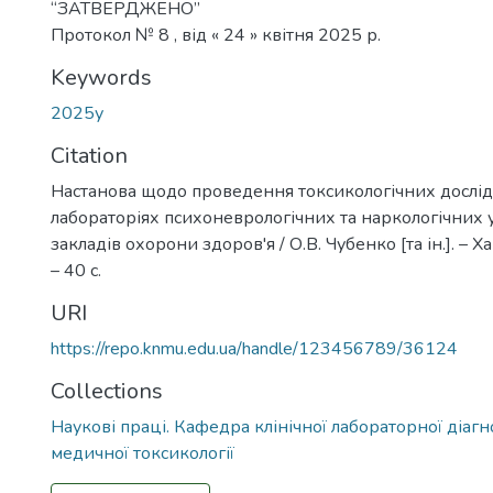
“ЗАТВЕРДЖЕНО”
Протокол № 8 , від « 24 » квітня 2025 р.
Keywords
2025у
Citation
Настанова щодо проведення токсикологічних дослі
лабораторіях психоневрологічних та наркологічних у
закладів охорони здоров'я / О.В. Чубенко [та ін.]. – Х
– 40 с.
URI
https://repo.knmu.edu.ua/handle/123456789/36124
Collections
Наукові праці. Кафедра клінічної лабораторної діагн
медичної токсикології