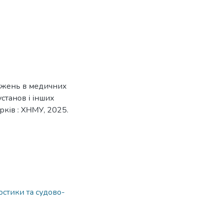
джень в медичних
станов і інших
арків : ХНМУ, 2025.
остики та судово-