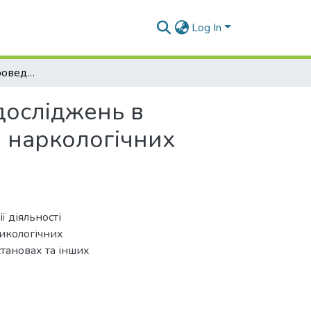
Log In
Настанова щодо проведення токсикологічних досліджень в медичних лабораторіях психоневрологічних та наркологічних установ і інших закладів охорони здоров'я
досліджень в
 наркологічних
ї діяльності
икологічних
становах та інших