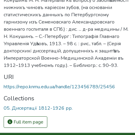
Кокушинъ М. Н. Матеріалы къ вопросу о заболѣваемості
нижнихъ чиновъ каріесом зубов, (на основаніи
статистическихъ данныхъ по Петербургскому
гарнизону изъ Семеновскаго Александровскаго
военнаго госпиталя в СПб.) : дис. ... д-ра медицины / М.
Н. Кокушинъ. – С.-Петербург : Типографія Главнаго
Управленія Удѣловъ, 1913. – 98 с. : рис., табл. – (Серія
докторскихї диссертацій, допущенніхъ к защитѣ въ
Императорской Военно-Медицинской Академіи въ
1912–1913 учебномъ году.). – Библиогр.: с. 90–93.
URI
https://repo.knmu.edu.ua/handle/123456789/25456
Collections
05. Дисертації 1812-1926 рр.
Full item page