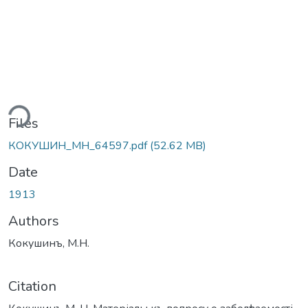
ding...
Files
КОКУШИН_МН_64597.pdf
(52.62 MB)
Date
1913
Authors
Кокушинъ, М.Н.
Citation