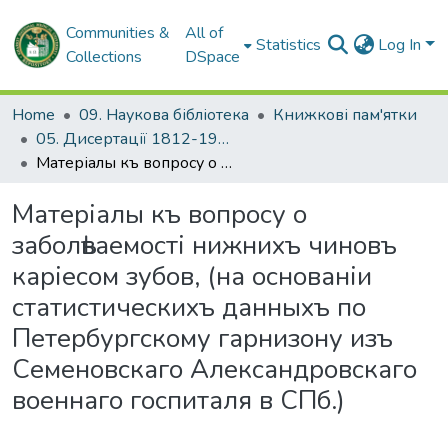
Communities &
All of
Statistics
Log In
Collections
DSpace
Home
09. Наукова бібліотека
Книжкові пам'ятки
05. Дисертації 1812-1926 рр.
Матеріалы къ вопросу о заболѣваемості нижнихъ чиновъ каріесом зубов, (на основаніи статистическихъ данныхъ по Петербургскому гарнизону изъ Семеновскаго Александровскаго военнаго госпиталя в СПб.)
Матеріалы къ вопросу о
заболѣваемості нижнихъ чиновъ
каріесом зубов, (на основаніи
статистическихъ данныхъ по
Петербургскому гарнизону изъ
Семеновскаго Александровскаго
военнаго госпиталя в СПб.)