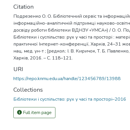
Citation
Подрезенко О. О. Бібліотечний сервіс та інформаційн
інформаційно-аналітичній підтримці науково-освітн
досвіду роботи бібліотеки ВДНЗУ «УМСА») / О. О. По
Бібліотеки і суспільство: рух у часі та просторі : матер
практичної Інтернет-конференції, Харків, 24–31 жов
нац. мед. ун-т ; [редкол.: І. В. Киричок, Т. Б. Павленко, 
Харків, 2016. – С. 118–121.
URI
https://repo.knmu.edu.ua/handle/123456789/13988
Collections
Бібліотеки і суспільство: рух у часі та просторі–2016
Full item page