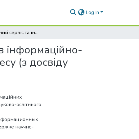
Log In
Бібліотечний сервіс та інформаційні технології в інформаційно-аналітичній підтримці науково-освітнього процесу (з досвіду роботи бібліотеки ВДНЗУ «УМСА»)
 в інформаційно-
су (з досвіду
ормаційних
ауково-освітнього
 информационных
ержке научно-