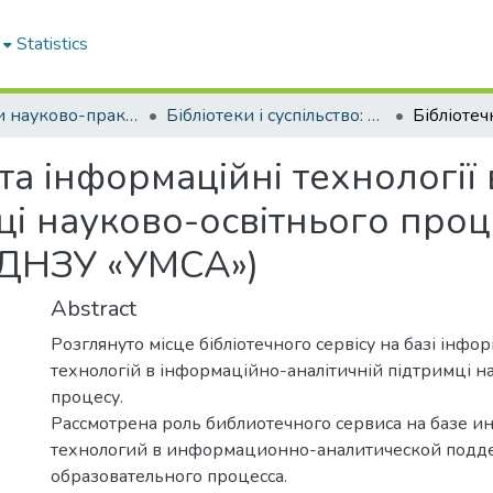
Statistics
Матеріали науково-практичних заходів НБ ХНМУ
Бібліотеки і суспільство: рух у часі та просторі–2016
 та інформаційні технології
ці науково-освітнього проце
ВДНЗУ «УМСА»)
Abstract
Розглянуто місце бібліотечного сервісу на базі інф
технологій в інформаційно-аналітичній підтримці н
процесу.
Рассмотрена роль библиотечного сервиса на базе
технологий в информационно-аналитической подд
образовательного процесса.