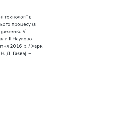
і технології в
ього процесу (з
дрезенко //
іали ІІ Науково-
тня 2016 р. / Харк.
Н. Д. Гаєва]. –