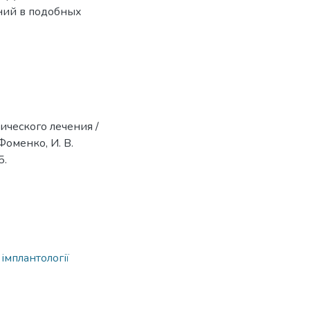
ний в подобных
ического лечения /
 Фоменко, И. В.
5.
 імплантології