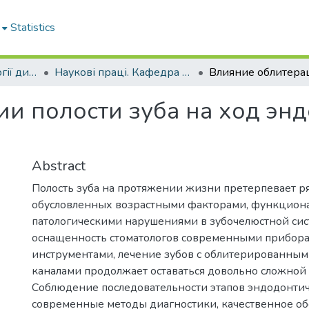
Statistics
Кафедра стоматології дитячого віку та імплантології
Наукові праці. Кафедра стоматології дитячого віку та імплантології
и полости зуба на ход эн
Abstract
Полость зуба на протяжении жизни претерпевает р
обусловленных возрастными факторами, функцион
патологическими нарушениями в зубочелюстной сист
оснащенность стоматологов современными прибор
инструментами, лечение зубов с облитерированны
каналами продолжает оставаться довольно сложной 
Соблюдение последовательности этапов эндодонтич
современные методы диагностики, качественное о