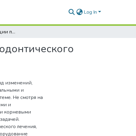
Log In
Влияние облитерации полости зуба на ход эндодонтического лечения
додонтического
яд изменений,
альными и
еме. Не смотря на
ами и
ми корневыми
задачей.
еского лечения,
борудование