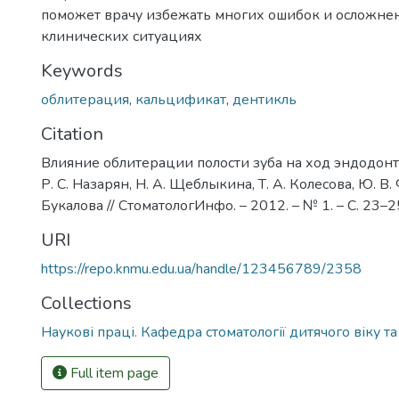
поможет врачу избежать многих ошибок и осложне
клинических ситуациях
Keywords
облитерация
,
кальцификат
,
дентикль
Citation
Влияние облитерации полости зуба на ход эндодонт
Р. С. Назарян, Н. А. Щеблыкина, Т. А. Колесова, Ю. В.
Букалова // СтоматологИнфо. – 2012. – № 1. – С. 23–2
URI
https://repo.knmu.edu.ua/handle/123456789/2358
Collections
Наукові праці. Кафедра стоматології дитячого віку та
Full item page