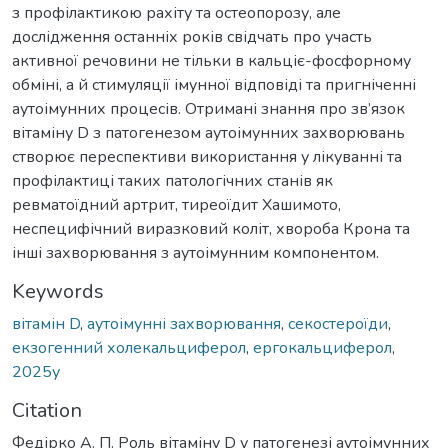
з профілактикою рахіту та остеопорозу, але
дослідження останніх років свідчать про участь
активної речовини не тільки в кальціє-фосфорному
обміні, а й стимуляції імунної відповіді та пригніченні
аутоімунних процесів. Отримані знання про зв’язок
вітаміну D з патогенезом аутоімунних захворювань
створює переспективи використання у лікуванні та
профілактиці таких патологічних станів як
ревматоїдний артрит, тиреоїдит Хашимото,
неспецифічний виразковий коліт, хвороба Крона та
інші захворювання з аутоімунним компонентом.
Keywords
вітамін D
,
аутоімунні захворювання
,
секостероїди
,
екзогенний холекальциферол
,
ергокальциферол
,
2025у
Citation
Федірко А. П. Роль вітаміну D у патогенезі аутоімунних