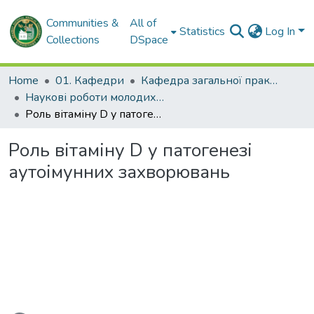
Communities &
All of
Statistics
Log In
Collections
DSpace
Home
01. Кафедри
Кафедра загальної практики – сімейної медицини та внутрішніх хвороб
Наукові роботи молодих дослідників. Кафедра загальної практики – сімейної медицини та внутрішніх хвороб
Роль вітаміну D у патогенезі аутоімунних захворювань
Роль вітаміну D у патогенезі
аутоімунних захворювань
Loading...