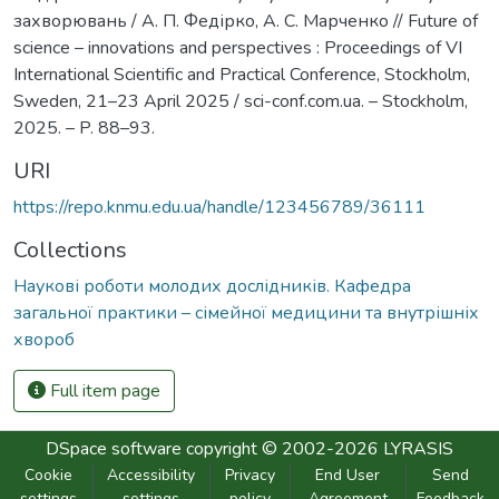
захворювань / А. П. Федірко, А. С. Марченко // Future of
science – innovations and perspectives : Proceedings of VI
International Scientific and Practical Conference, Stockholm,
Sweden, 21–23 April 2025 / sci-conf.com.ua. – Stockholm,
2025. – P. 88–93.
URI
https://repo.knmu.edu.ua/handle/123456789/36111
Collections
Наукові роботи молодих дослідників. Кафедра
загальної практики – сімейної медицини та внутрішніх
хвороб
Full item page
DSpace software
copyright © 2002-2026
LYRASIS
Cookie
Accessibility
Privacy
End User
Send
settings
settings
policy
Agreement
Feedback