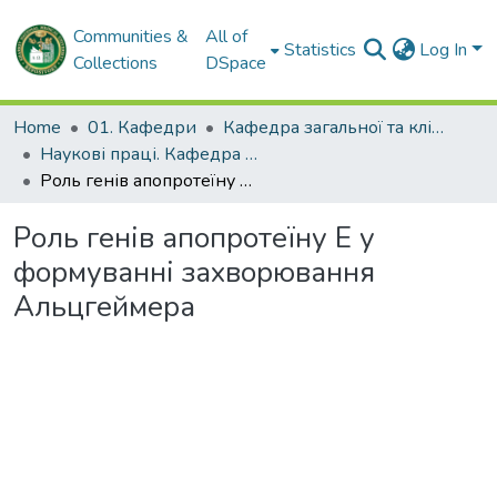
Communities &
All of
Statistics
Log In
Collections
DSpace
Home
01. Кафедри
Кафедра загальної та клінічної патологічної фізіології імені Д.О. Альперна
Наукові праці. Кафедра загальної та клінічної патофізіології імені Д.О. Альперна
Роль генів апопротеїну Е у формуванні захворювання Альцгеймера
Роль генів апопротеїну Е у
формуванні захворювання
Альцгеймера