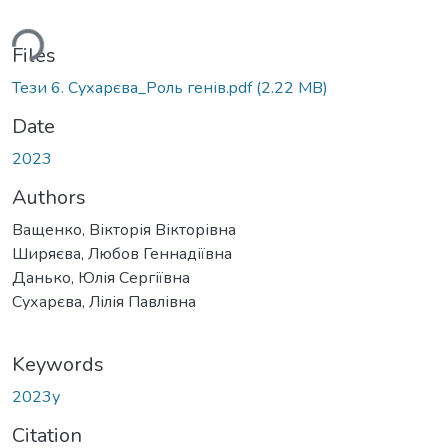
ding...
Files
Тези 6. Сухарєва_Роль генів.pdf
(2.22 MB)
Date
2023
Authors
Ващенко, Вікторія Вікторівна
Ширяєва, Любов Геннадіївна
Данько, Юлія Сергіївна
Сухарєва, Лілія Павлівна
Keywords
2023у
Citation