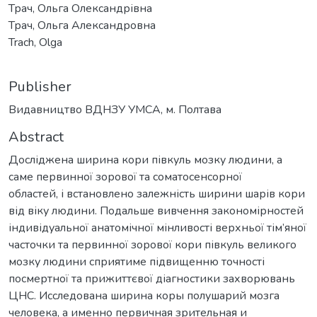
Трач, Ольга Олександрівна
Трач, Ольга Александровна
Trach, Olga
Publisher
Видавництво ВДНЗУ УМСА, м. Полтава
Abstract
Досліджена ширина кори півкуль мозку людини, а
саме первинної зорової та соматосенсорної
областей, і встановлено залежність ширини шарів кори
від віку людини. Подальше вивчення закономірностей
індивідуальної анатомічної мінливості верхньої тім’яної
часточки та первинної зорової кори півкуль великого
мозку людини сприятиме підвищенню точності
посмертної та прижиттєвої діагностики захворювань
ЦНС. Исследована ширина коры полушарий мозга
человека, а именно первичная зрительная и