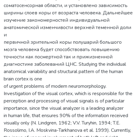
соматосенсорная области, и установлено зависимость
ширины слоев коры от возраста человека. Дальнейшее
изучение закономерностей индивидуальной
анатомической изменчивости верхней теменной доли
и
первичной зрительной коры полушарий большого
мозга человека будет способствовать повышению
точности как посмертной так и прижизненной
диагностике заболеваний ЦНС. Studying the individual
anatomical variability and structural pattern of the human
brain cortex is one
of urgent problems of modern neuromorphology.
Investigation of the visual cortex, which is responsible for the
perception and processing of visual signals is of particular
importance, since the visual analyzer is a leading analyzer
in human life, that ensures 90% of the information received
visually only (N. Lindgren, 1962; V.V. Turyhin, 1994; T.E.
Rossolimo, I.A. Moskvina-Tarkhanova et al. 1999). Currently,