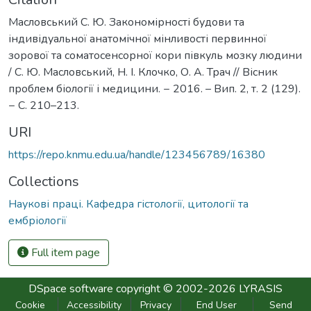
Масловський С. Ю. Закономірності будови та
індивідуальної анатомічної мінливості первинної
зорової та соматосенсорної кори півкуль мозку людини
/ С. Ю. Масловський, Н. І. Клочко, О. А. Трач // Вісник
проблем біології і медицини. − 2016. – Вип. 2, т. 2 (129).
− С. 210–213.
URI
https://repo.knmu.edu.ua/handle/123456789/16380
Collections
Наукові праці. Кафедра гістології, цитології та
ембріології
Full item page
DSpace software
copyright © 2002-2026
LYRASIS
Cookie
Accessibility
Privacy
End User
Send