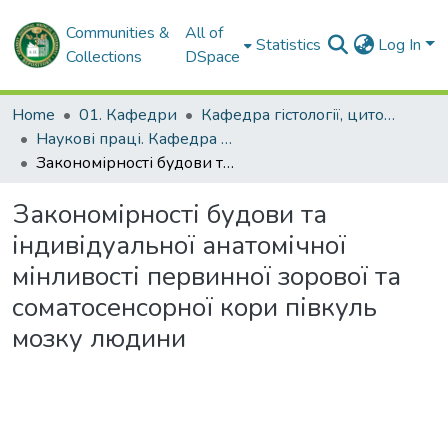
Communities &
All of
Statistics
Log In
Collections
DSpace
Home
01. Кафедри
Кафедра гістології, цитології та ембріології
Наукові праці. Кафедра гістології, цитології та ембріології
Закономірності будови та індивідуальної анатомічної мінливості первинної зорової та соматосенсорної кори півкуль мозку людини
Закономірності будови та
індивідуальної анатомічної
мінливості первинної зорової та
соматосенсорної кори півкуль
мозку людини