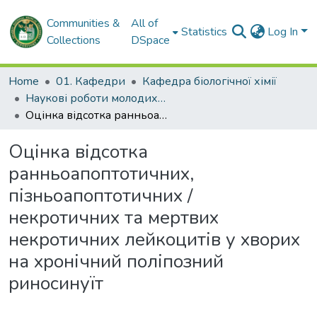
Communities &
All of
Statistics
Log In
Collections
DSpace
Home
01. Кафедри
Кафедра біологічної хімії
Наукові роботи молодих дослідників. Кафедра біологічної хімії
Оцінка відсотка ранньоапоптотичних, пізньоапоптотичних / некротичних та мертвих некротичних лейкоцитів у хворих на хронічний поліпозний риносинуїт
Оцінка відсотка
ранньоапоптотичних,
пізньоапоптотичних /
некротичних та мертвих
некротичних лейкоцитів у хворих
на хронічний поліпозний
риносинуїт