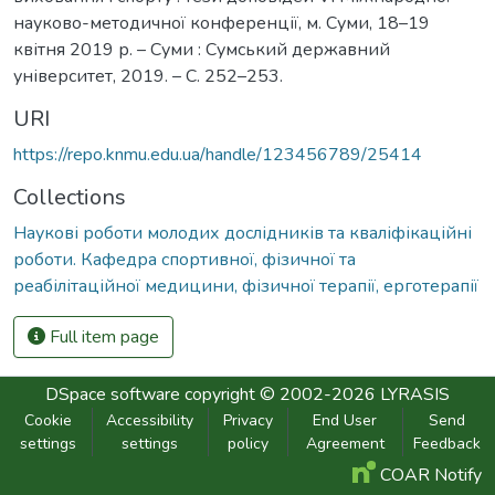
науково-методичної конференції, м. Суми, 18–19
квітня 2019 р. – Суми : Сумський державний
університет, 2019. – С. 252–253.
URI
https://repo.knmu.edu.ua/handle/123456789/25414
Collections
Наукові роботи молодих дослідників та кваліфікаційні
роботи. Кафедра спортивної, фізичної та
реабілітаційної медицини, фізичної терапії, ерготерапії
Full item page
DSpace software
copyright © 2002-2026
LYRASIS
Cookie
Accessibility
Privacy
End User
Send
settings
settings
policy
Agreement
Feedback
COAR Notify