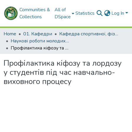
Communities &
All of
Statistics
Log In
Collections
DSpace
Home
01. Кафедри
Кафедра спортивної, фізичної та реабілітаційної медицини, фізичної терапії, ерготерапії
Наукові роботи молодих дослідників та кваліфікаційні роботи. Кафедра спортивної, фізичної та реабілітаційної медицини, фізичної терапії, ерготерапії
Профілактика кіфозу та лордозу у студентів під час навчально-виховного процесу
Профілактика кіфозу та лордозу
у студентів під час навчально-
виховного процесу