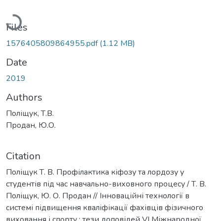
Loading...
Files
1576405809864955.pdf
(1.12 MB)
Date
2019
Authors
Поліщук, Т.В.
Продан, Ю.О.
Citation
Поліщук Т. В. Профілактика кіфозу та лордозу у
студентів під час навчально-виховного процесу / Т. В.
Поліщук, Ю. О. Продан // Інноваційні технології в
системі підвищення кваліфікації фахівців фізичного
виховання і спорту : тези доповідей VI Міжнародної