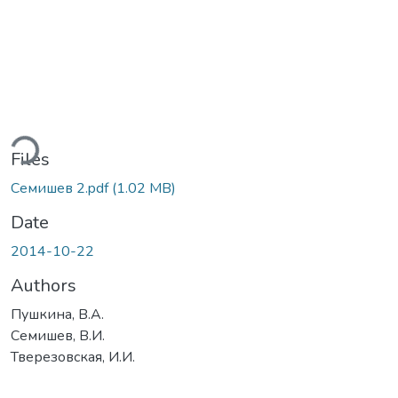
ding...
Files
Семишев 2.pdf
(1.02 MB)
Date
2014-10-22
Authors
Пушкина, В.А.
Семишев, В.И.
Тверезовская, И.И.