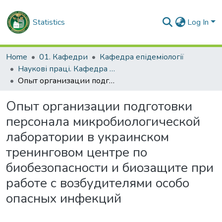
Statistics
Log In
Home
01. Кафедри
Кафедра епідеміології
Наукові праці. Кафедра епідеміології
Опыт организации подготовки персонала микробиологической лаборатории в украинском тренинговом центре по биобезопасности и биозащите при работе с возбудителями особо опасных инфекций
Опыт организации подготовки
персонала микробиологической
лаборатории в украинском
тренинговом центре по
биобезопасности и биозащите при
работе с возбудителями особо
опасных инфекций