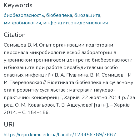
Keywords
биобезопасность
,
біобезпека
,
биозащита
,
микробиология
,
инфекции
,
эпидемиология
Citation
Семышев В. И. Опыт организации подготовки
персонала микробиологической лаборатории в
украинском тренинговом центре по биобезопасности
и биозащите при работе с возбудителями особо
опасных инфекций / В. А. Пушкина, В. И. Семишев, , И.
И. Тверезовская // Біоетика та біобезпека на сучасному
етапі розвитку суспільства : матеріали науково-
практичної конференції, Харків, 22 жовтня 2014 р. / за
ред. О. М. Ковальової, Т. В. Ащеулової [та ін.]. – Харків,
2014. – С. 154–156.
URI
https://repo.knmu.edu.ua/handle/123456789/7667