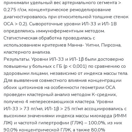
принимали удельный вес артериального сегмента >
0,275 г/см, концентрическое ремоделирование
диагностировалось при относительной толщине стенок
ОСА > 0,2). Сывороточные уровни ИЛ-33 и ИЛ-1B
определялись иммуноферментным методом.
Статистическая обработка проводилась с
использованием критериев Манна- Уитни, Пирсона,
кластерного анализа.
Результаты. Уровни ИЛ-33 и ИЛ-1β были достоверно
повышены у больных с ГБ (p < 0,001) по сравнению со
здоровыми лицами, независимо от индекса массы тела.
Для выявления совместного влияния концентрации
обоих цитокинов на особенности геометрии ОСА
проведен кластерный анализ методом К-средних,
получено 4 непересекающихся кластера. Уровни
ИЛ-33 > 73 пг/мл, ИЛ-1β > 25 пг/мл ассоциировались с
высокими значениями индекса массы миокарда (ИMM
ЛЖ) и частотой гипертрофии (ГЛЖ) – 100,0%, из них
90,0% концентрической ГЛЖ, а также 80,0%