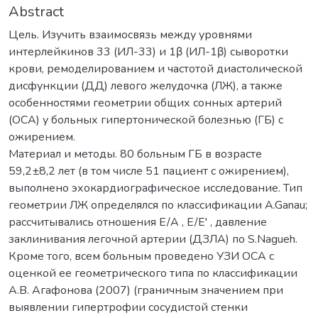
Abstract
Цель. Изучить взаимосвязь между уровнями
интерлейкинов 33 (ИЛ-33) и 1β (ИЛ-1β) сыворотки
крови, ремоделированием и частотой диастолической
дисфункции (ДД) левого желудочка (ЛЖ), а также
особенностями геометрии общих сонных артерий
(ОСА) у больных гипертонической болезнью (ГБ) с
ожирением.
Материал и методы. 80 больным ГБ в возрасте
59,2±8,2 лет (в том числе 51 пациент с ожирением),
выполнено эхокардиографическое исследование. Тип
геометрии ЛЖ определялся по классификации A.Ganau;
рассчитывались отношения E/A , E/E' , давление
заклинивания легочной артерии (ДЗЛА) по S.Nagueh.
Кроме того, всем больным проведено УЗИ ОСА с
оценкой ее геометрического типа по классификации
А.В. Агафонова (2007) (граничным значением при
выявлении гипертрофии сосудистой стенки