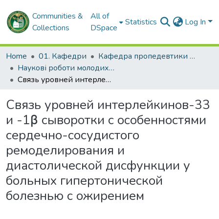
Communities &
All of
Statistics
Log In
Collections
DSpace
Home
01. Кафедри
Кафедра пропедевтики внутрішньої медицини № 1, основ біоетики та біобезпеки
Наукові роботи молодих дослідників. Кафедра пропедевтики внутрішньої медицини № 1, основ біоетики та біобезпеки
Связь уровней интерлейкинов-33 и -1β сыворотки с особенностями сердечно-сосудистого ремоделирования и диастолической дисфункции у больных гипертонической болезнью с ожирением
Связь уровней интерлейкинов-33
и -1β сыворотки с особенностями
сердечно-сосудистого
ремоделирования и
диастолической дисфункции у
больных гипертонической
болезнью с ожирением