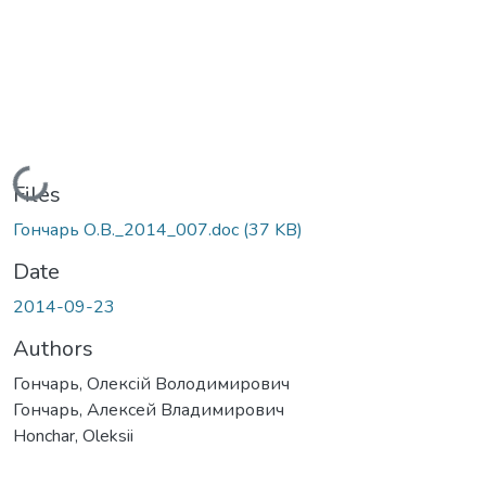
Loading...
Files
Гончарь О.В._2014_007.doc
(37 KB)
Date
2014-09-23
Authors
Гончарь, Олексій Володимирович
Гончарь, Алексей Владимирович
Honchar, Oleksii