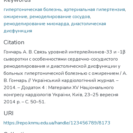
гипертоническая болезнь
,
артериальная гипертензия
,
ожирение
,
ремоделирование сосудов
,
ремоделирование миокарда
,
диастолическая
дисфункция
Citation
Гончарь А. В. Связь уровней интерлейкинов-33 и -1β
сыворотки с особенностями сердечно-сосудистого
ремоделирования и диастолической дисфункции у
больных гипертонической болезнью с ожирением / А.
В. Гончарь // Український кардіологічний журнал. –
2014. – Додаток 4 : Матеріали XV Національного
конгресу кардіологів України, Київ, 23–25 вересня
2014 р. – C. 50–51.
URI
https://repo.knmu.edu.ua/handle/123456789/8173