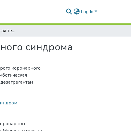
Log In
Антитромбоцитарная терапия острого коронарного синдрома
рного синдрома
трого коронарного
мботическая
 дезагрегантам
синдром
 коронарного
 // Медична наука та