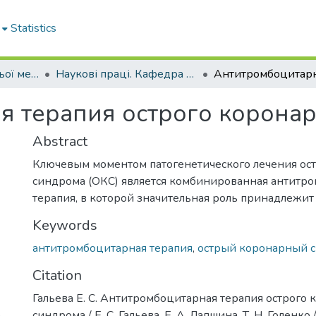
Statistics
Кафедра внутрішньої медицини № 1
Наукові праці. Кафедра внутрішньої медицини № 1
я терапия острого корона
Abstract
Ключевым моментом патогенетического лечения ос
синдрома (ОКС) является комбинированная антитро
терапия, в которой значительная роль принадлежит
Keywords
антитромбоцитарная терапия
,
острый коронарный 
Citation
Гальева Е. С. Антитромбоцитарная терапия острого
синдрома / Е. С. Гальева, Е. А. Лапшина, Т. Н. Голенко