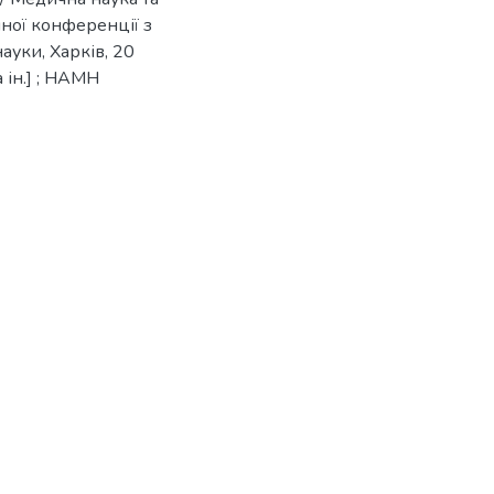
чної конференції з
ауки, Харків, 20
а ін.] ; НАМН