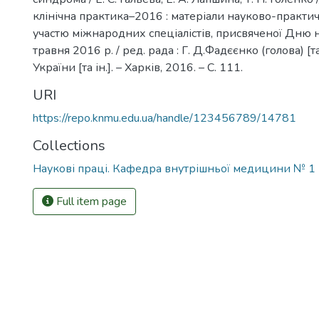
клінічна практика–2016 : матеріали науково-практи
участю міжнародних спеціалістів, присвяченої Дню н
травня 2016 р. / ред. рада : Г. Д.Фадєєнко (голова) [т
України [та ін.]. – Харків, 2016. – С. 111.
URI
https://repo.knmu.edu.ua/handle/123456789/14781
Collections
Наукові праці. Кафедра внутрішньої медицини № 1
Full item page